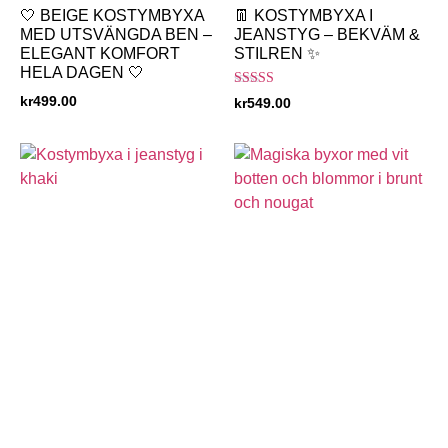
🤍 BEIGE KOSTYMBYXA
👖 KOSTYMBYXA I
MED UTSVÄNGDA BEN –
JEANSTYG – BEKVÄM &
ELEGANT KOMFORT
STILREN ✨
HELA DAGEN 🤍
Betygsatt
kr
499.00
kr
549.00
5.00
av 5