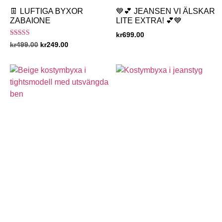
👖 LUFTIGA BYXOR
💙💕 JEANSEN VI ÄLSKAR
ZABAIONE
LITE EXTRA! 💕💙
kr
699.00
Betygsatt
kr
499.00
kr
249.00
5.00
av 5