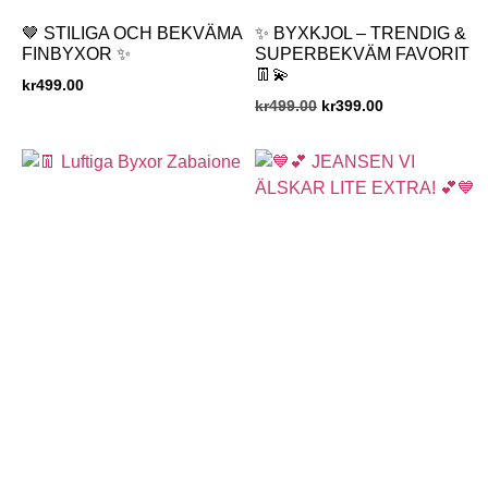
🤎 STILIGA OCH BEKVÄMA
✨ BYXKJOL – TRENDIG &
FINBYXOR ✨
SUPERBEKVÄM FAVORIT
👖💫
kr
499.00
kr
499.00
kr
399.00