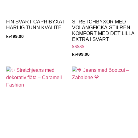
FIN SVART CAPRIBYXA I
STRETCHBYXOR MED
HÄRLIG TUNN KVALITE
VOLANGFICKA-STILREN
KOMFORT MED DET LILLA
kr
499.00
EXTRA I SVART
Betygsatt
kr
499.00
5.00
av 5