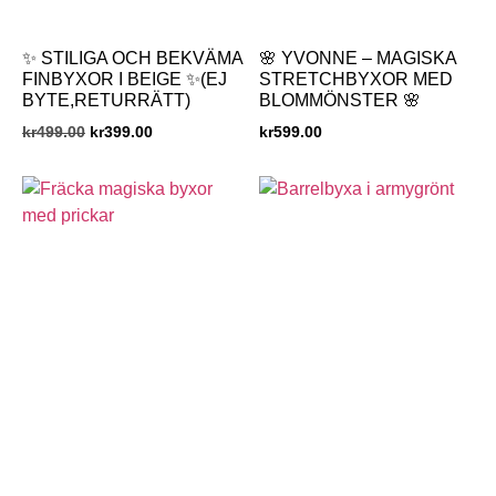
✨ STILIGA OCH BEKVÄMA
🌸 YVONNE – MAGISKA
FINBYXOR I BEIGE ✨(EJ
STRETCHBYXOR MED
BYTE,RETURRÄTT)
BLOMMÖNSTER 🌸
kr
499.00
kr
399.00
kr
599.00