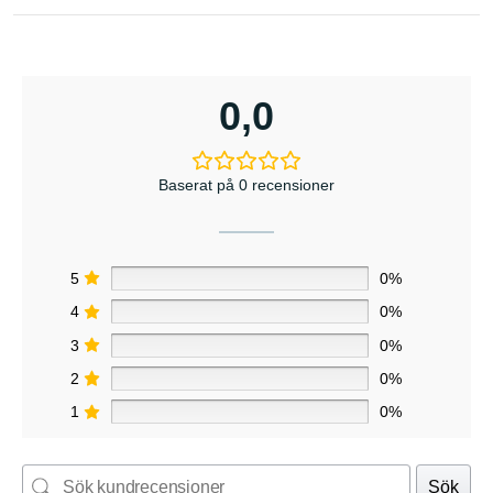
0,0
Baserat på 0 recensioner
5
0%
4
0%
3
0%
2
0%
1
0%
Sök