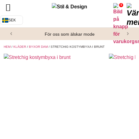
0
Tillbaka
Tillbaka
SEK
Alla produkter
Om oss
För oss som älskar mode
Överdelar
Köpvillkor
HEM
/
KLÄDER
/
BYXOR DAM
/ STRETCHIG KOSTYMBYXA I BRUNT
Underdelar
Kontakta oss
Accessoarer
Skor/Stövlar