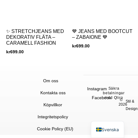
✨ STRETCHJEANS MED
💙 JEANS MED BOOTCUT
DEKORATIV FLÄTA –
– ZABAIONE 💙
CARAMELL FASHION
kr
699.00
kr
699.00
Om oss
Instagram
Säkra
Kontakta oss
betalningar
Facebook
med Qliro
©
Stil &
Köpvillkor
2026
Design
Integritetspolicy
English
Cookie Policy (EU)
Svenska