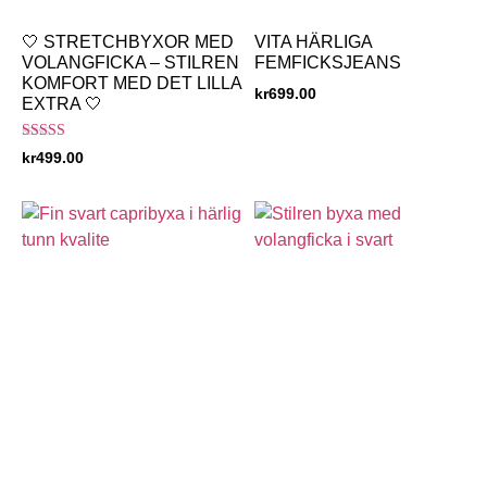
🤍 STRETCHBYXOR MED
VITA HÄRLIGA
VOLANGFICKA – STILREN
FEMFICKSJEANS
KOMFORT MED DET LILLA
kr
699.00
EXTRA 🤍
Betygsatt
kr
499.00
5.00
av 5