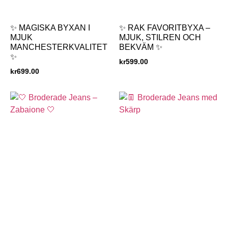
✨ MAGISKA BYXAN I
✨ RAK FAVORITBYXA –
MJUK
MJUK, STILREN OCH
MANCHESTERKVALITET
BEKVÄM ✨
✨
kr
599.00
kr
699.00