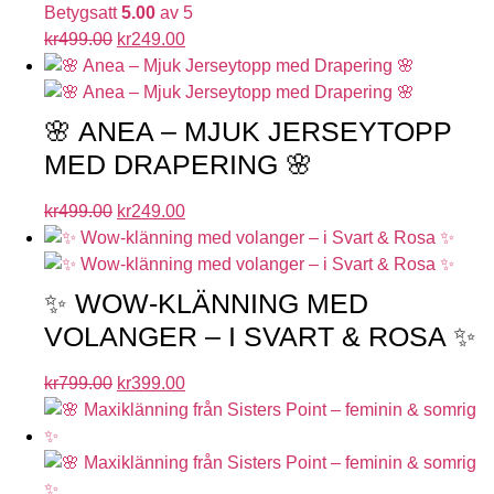
Betygsatt
5.00
av 5
kr
499.00
kr
249.00
🌸 ANEA – MJUK JERSEYTOPP
MED DRAPERING 🌸
kr
499.00
kr
249.00
✨ WOW-KLÄNNING MED
VOLANGER – I SVART & ROSA ✨
kr
799.00
kr
399.00