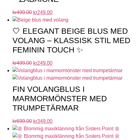
kr
499.00
kr
249.00
🤍 ELEGANT BEIGE BLUS MED
VOLANG – KLASSISK STIL MED
FEMININ TOUCH ✨
kr
499.00
kr
249.00
FIN VOLANGBLUS I
MARMORMÖNSTER MED
TRUMPETÄRMAR
kr
699.00
kr
349.00