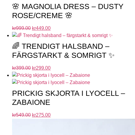
🌸 MAGNOLIA DRESS – DUSTY
ROSE/CREME 🌸
kr
999.00
kr
449.00
🌈 TRENDIGT HALSBAND –
FÄRGSTARKT & SOMRIGT ✨
kr
399.00
kr
299.00
PRICKIG SKJORTA I LYOCELL –
ZABAIONE
kr
549.00
kr
275.00