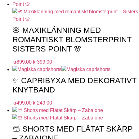
🌸 MAXIKLÄNNING MED
ROMANTISKT BLOMSTERPRINT –
SISTERS POINT 🌸
kr
899.00
kr
399.00
✨ CAPRIBYXA MED DEKORATIVT
KNYTBAND
kr
499.00
kr
249.00
🩳 SHORTS MED FLÄTAT SKÄRP
– ZABAIONE