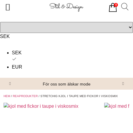
0
Tillbaka
Tillbaka
Alla produkter
Om oss
Överdelar
Köpvillkor
SEK
Underdelar
Kontakta oss
SEK
Accessoarer
EUR
Skor/Stövlar
För oss som älskar mode
HEM
/
REAPRODUKTER
/ STRETCHIG KJOL I TAUPE MED FICKOR I VISKOSMIX