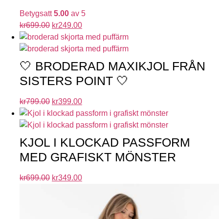
Betygsatt
5.00
av 5
kr
699.00
kr
249.00
🤍 BRODERAD MAXIKJOL FRÅN
SISTERS POINT 🤍
kr
799.00
kr
399.00
KJOL I KLOCKAD PASSFORM
MED GRAFISKT MÖNSTER
kr
699.00
kr
349.00