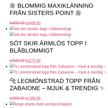
🌼 BLOMMIG MAXIKLÄNNING
FRÅN SISTERS POINT 🌼
kr
899.00
kr
449.00
SÖT SKIR ÄRMLÖS TOPP I
BLÅBLOMMIGT
kr
549.00
kr
275.00
🐆 LEOMÖNSTRAD TOPP FRÅN
ZABAIONE – MJUK & TRENDIG ✨
kr
399.00
kr
199.00