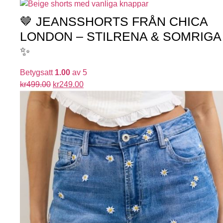
🤎 JEANSSHORTS FRÅN CHICA
LONDON – STILRENA & SOMRIGA
✨
Betygsatt
1.00
av 5
kr
499.00
kr
249.00