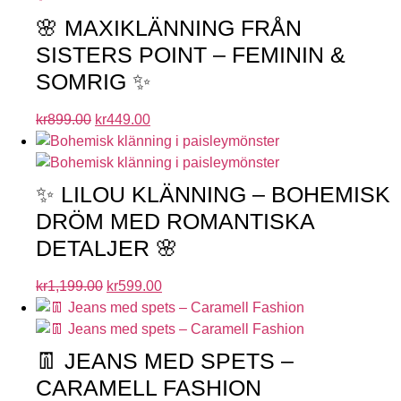
🌸 MAXIKLÄNNING FRÅN
SISTERS POINT – FEMININ &
SOMRIG ✨
kr
899.00
kr
449.00
✨ LILOU KLÄNNING – BOHEMISK
DRÖM MED ROMANTISKA
DETALJER 🌸
kr
1,199.00
kr
599.00
👖 JEANS MED SPETS –
CARAMELL FASHION