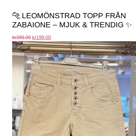
🐆 LEOMÖNSTRAD TOPP FRÅN
ZABAIONE – MJUK & TRENDIG ✨
kr
399.00
kr
199.00