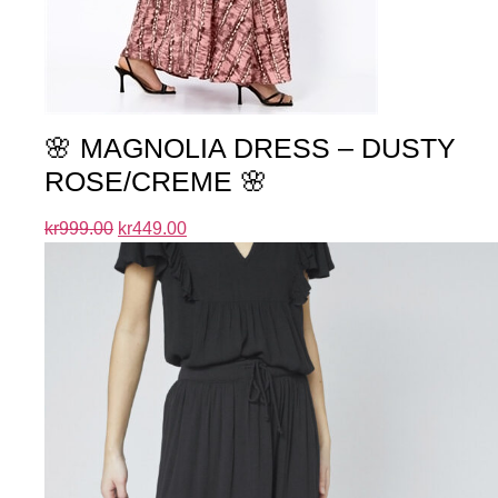
🌸 MAGNOLIA DRESS – DUSTY
ROSE/CREME 🌸
kr
999.00
kr
449.00