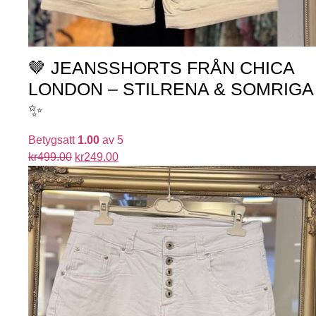
🤎 JEANSSHORTS FRÅN CHICA
LONDON – STILRENA & SOMRIGA
✨
Betygsatt
1.00
av 5
kr
499.00
kr
249.00