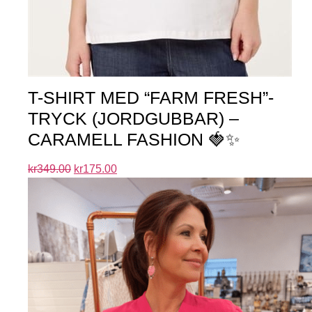
T-SHIRT MED “FARM FRESH”-
TRYCK (JORDGUBBAR) –
CARAMELL FASHION 🍓✨
kr
349.00
kr
175.00