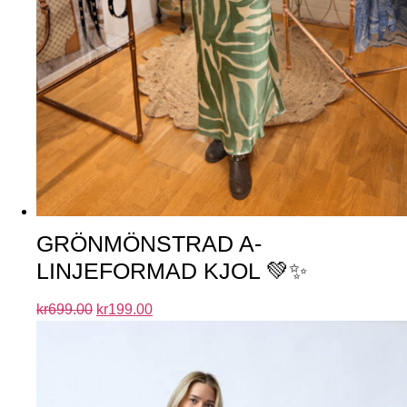
GRÖNMÖNSTRAD A-
LINJEFORMAD KJOL 💚✨
kr
699.00
kr
199.00