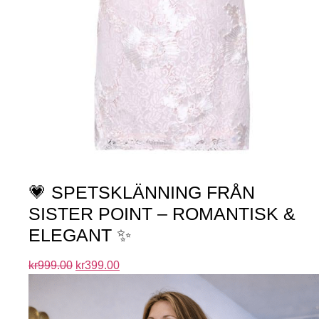
💗 SPETSKLÄNNING FRÅN
SISTER POINT – ROMANTISK &
ELEGANT ✨
kr
999.00
kr
399.00