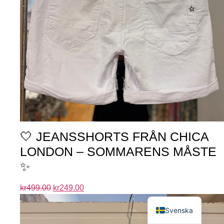
🤍 JEANSSHORTS FRÅN CHICA
LONDON – SOMMARENS MÅSTE
✨
kr
499.00
kr
249.00
English
Svenska