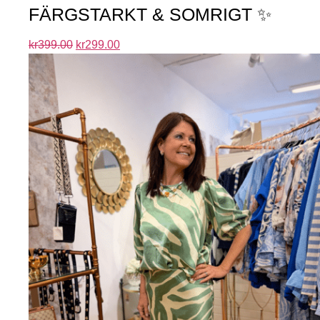
FÄRGSTARKT & SOMRIGT ✨
kr
399.00
kr
299.00