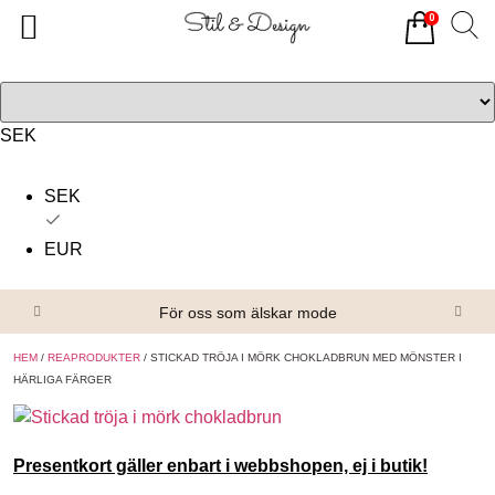
0
Tillbaka
Tillbaka
Alla produkter
Om oss
Överdelar
Köpvillkor
SEK
Underdelar
Kontakta oss
SEK
Accessoarer
EUR
Skor/Stövlar
För oss som älskar mode
HEM
/
REAPRODUKTER
/ STICKAD TRÖJA I MÖRK CHOKLADBRUN MED MÖNSTER I
HÄRLIGA FÄRGER
Presentkort gäller enbart i webbshopen, ej i butik!