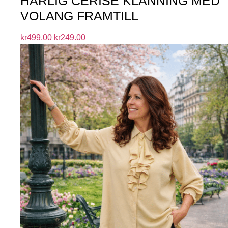
HÄRLIG CERISE KLÄNNING MED
VOLANG FRAMTILL
kr
499.00
kr
249.00