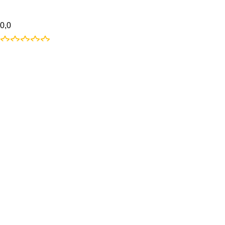
0,0
Baserat på 0 recensioner
5
0%
4
0%
3
0%
2
0%
1
0%