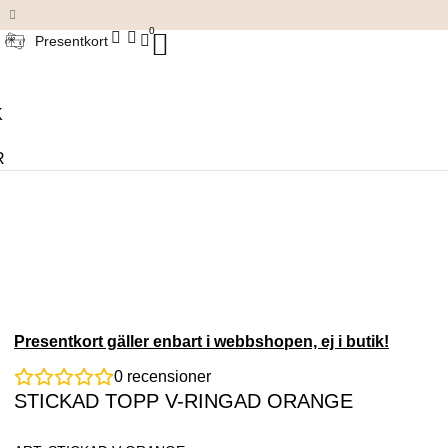
Damkläder & accessoarer
0
Presentkort
K
R
Presentkort gäller enbart i webbshopen, ej i butik!
0
recensioner
STICKAD TOPP V-RINGAD ORANGE