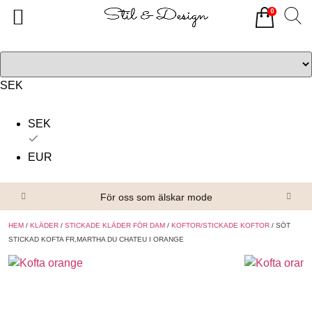
0
Tillbaka
Tillbaka
Alla produkter
Om oss
Överdelar
Köpvillkor
SEK
Underdelar
Kontakta oss
SEK
Accessoarer
EUR
Skor/Stövlar
För oss som älskar mode
HEM
/
KLÄDER
/
STICKADE KLÄDER FÖR DAM
/
KOFTOR/STICKADE KOFTOR
/ SÖT
STICKAD KOFTA FR,MARTHA DU CHATEU I ORANGE