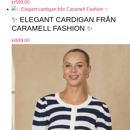
kr
599.00
✨ ELEGANT CARDIGAN FRÅN
CARAMELL FASHION ✨
kr
699.00