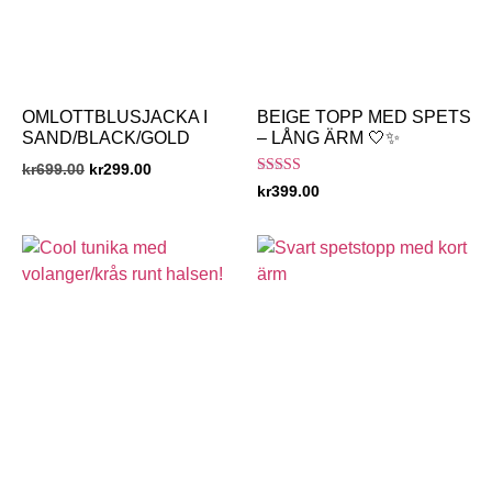
OMLOTTBLUSJACKA I
BEIGE TOPP MED SPETS
SAND/BLACK/GOLD
– LÅNG ÄRM 🤍✨
kr
699.00
kr
299.00
Betygsatt
kr
399.00
4.75
av 5