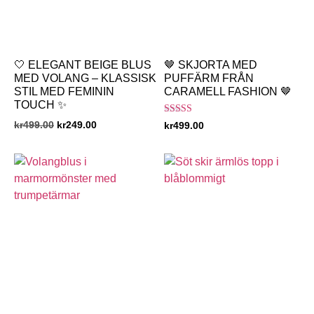
🤍 ELEGANT BEIGE BLUS
🤎 SKJORTA MED
MED VOLANG – KLASSISK
PUFFÄRM FRÅN
STIL MED FEMININ
CARAMELL FASHION 🤎
TOUCH ✨
Betygsatt
kr
499.00
kr
249.00
kr
499.00
5.00
av 5