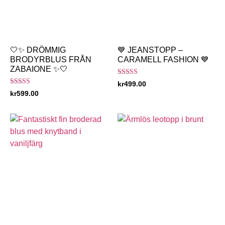
🤍✨ DRÖMMIG
💙 JEANSTOPP –
BRODYRBLUS FRÅN
CARAMELL FASHION 💙
ZABAIONE ✨🤍
Betygsatt
kr
499.00
5.00
Betygsatt
kr
599.00
av 5
3.00
av 5