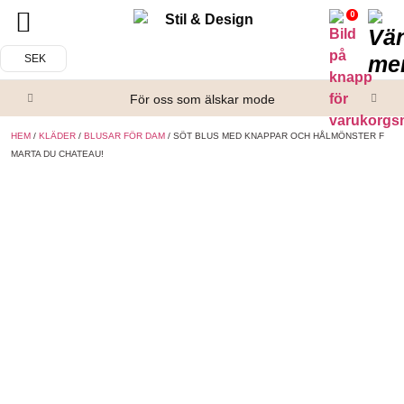
0
Tillbaka
Tillbaka
SEK
Alla produkter
Om oss
För oss som älskar mode
Överdelar
Köpvillkor
HEM
/
KLÄDER
/
BLUSAR FÖR DAM
/ SÖT BLUS MED KNAPPAR OCH HÅLMÖNSTER F
Underdelar
Kontakta oss
MARTA DU CHATEAU!
Accessoarer
Skor/Stövlar