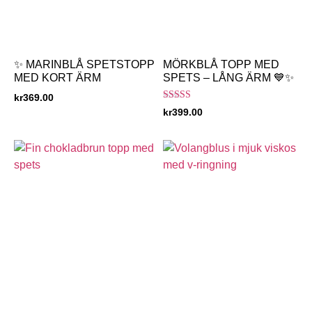
✨ MARINBLÅ SPETSTOPP
MÖRKBLÅ TOPP MED
MED KORT ÄRM
SPETS – LÅNG ÄRM 💙✨
kr
369.00
Betygsatt
kr
399.00
4.80
av 5