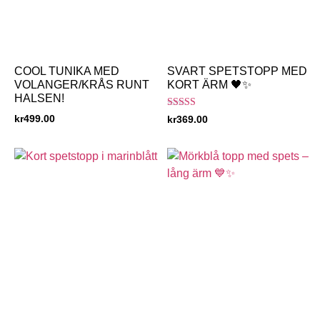
COOL TUNIKA MED
SVART SPETSTOPP MED
VOLANGER/KRÅS RUNT
KORT ÄRM 🖤✨
HALSEN!
Betygsatt
kr
499.00
kr
369.00
5.00
av 5