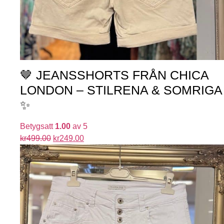
🤎 JEANSSHORTS FRÅN CHICA
LONDON – STILRENA & SOMRIGA
✨
Betygsatt
1.00
av 5
kr
499.00
kr
249.00