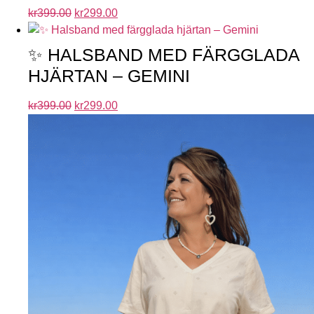
kr
399.00
kr
299.00
✨ HALSBAND MED FÄRGGLADA
HJÄRTAN – GEMINI
kr
399.00
kr
299.00