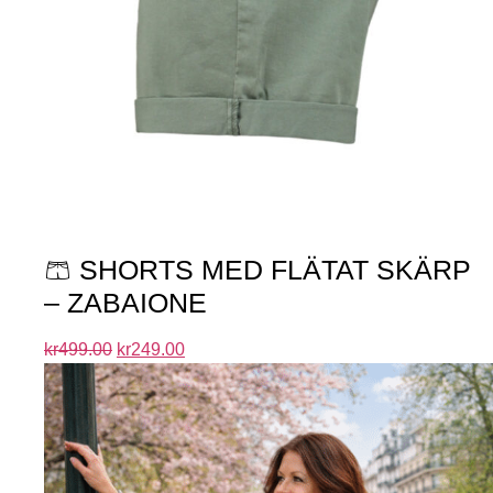
🩳 SHORTS MED FLÄTAT SKÄRP
– ZABAIONE
kr
499.00
kr
249.00