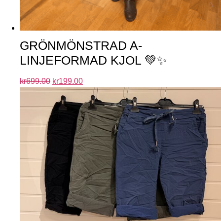
GRÖNMÖNSTRAD A-
LINJEFORMAD KJOL 💚✨
kr
699.00
kr
199.00