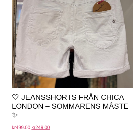
🤍 JEANSSHORTS FRÅN CHICA
LONDON – SOMMARENS MÅSTE
✨
kr
499.00
kr
249.00