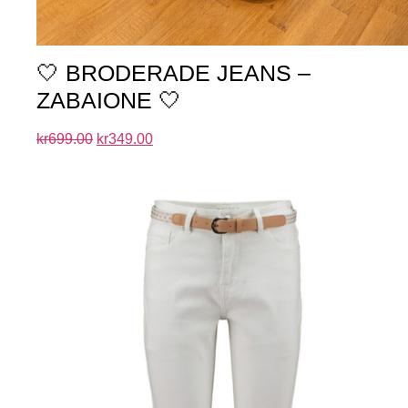
🤍 BRODERADE JEANS –
ZABAIONE 🤍
kr
699.00
kr
349.00