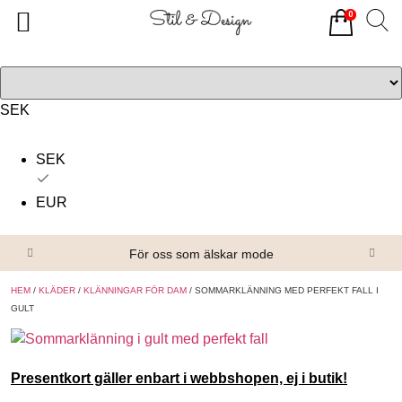
0
Tillbaka
Tillbaka
Alla produkter
Om oss
Överdelar
Köpvillkor
SEK
Underdelar
Kontakta oss
SEK
Accessoarer
EUR
Skor/Stövlar
För oss som älskar mode
HEM
/
KLÄDER
/
KLÄNNINGAR FÖR DAM
/ SOMMARKLÄNNING MED PERFEKT FALL I
GULT
Presentkort gäller enbart i webbshopen, ej i butik!