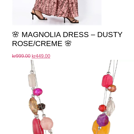
🌸 MAGNOLIA DRESS – DUSTY
ROSE/CREME 🌸
kr
999.00
kr
449.00