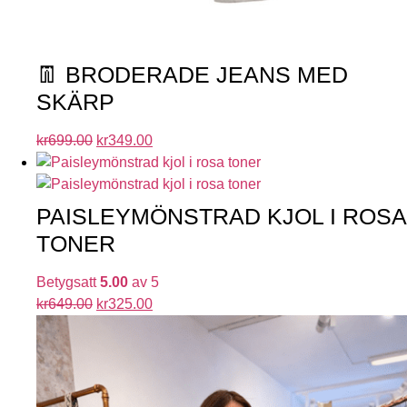
👖 BRODERADE JEANS MED
SKÄRP
kr
699.00
kr
349.00
PAISLEYMÖNSTRAD KJOL I ROSA
TONER
Betygsatt
5.00
av 5
kr
649.00
kr
325.00