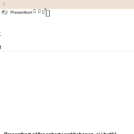
Damkläder & accessoarer
0
Presentkort
K
R