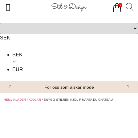
0
Tillbaka
Tillbaka
Alla produkter
Om oss
Överdelar
Köpvillkor
SEK
Underdelar
Kontakta oss
SEK
Accessoarer
EUR
Skor/Stövlar
För oss som älskar mode
HEM
/
KLÄDER
/
KJOLAR
/ SNYGG STILREN KJOL F MARTA DU CHATEAU!