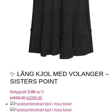
✨ LÅNG KJOL MED VOLANGER –
SISTERS POINT
Betygsatt
3.00
av 5
kr
599.00
kr
299.00