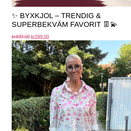
✨ BYXKJOL – TRENDIG &
SUPERBEKVÄM FAVORIT 👖💫
kr
499.00
kr
399.00