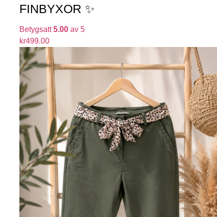
FINBYXOR ✨
Betygsatt
5.00
av 5
kr
499.00