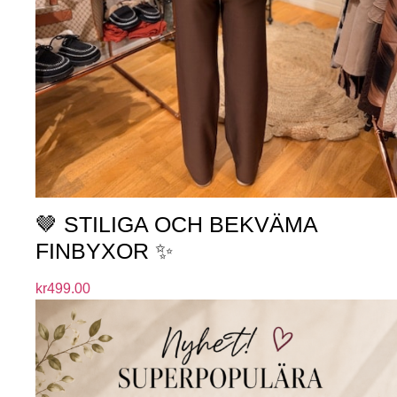
🤎 STILIGA OCH BEKVÄMA
FINBYXOR ✨
kr
499.00