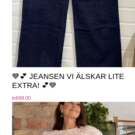
💙💕 JEANSEN VI ÄLSKAR LITE
EXTRA! 💕💙
kr
699.00