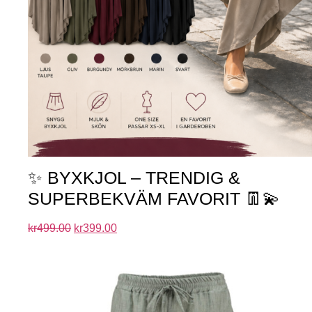
✨ BYXKJOL – TRENDIG &
SUPERBEKVÄM FAVORIT 👖💫
kr
499.00
kr
399.00