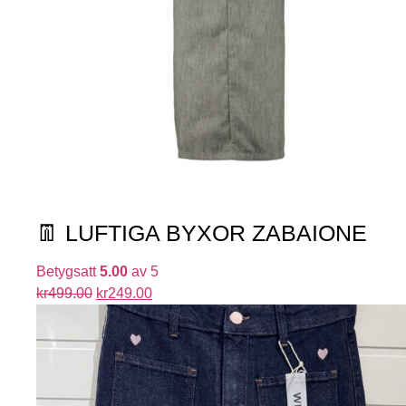
👖 LUFTIGA BYXOR ZABAIONE
Betygsatt
5.00
av 5
kr
499.00
kr
249.00