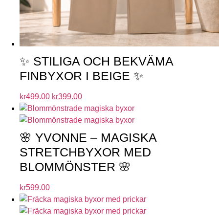
✨ STILIGA OCH BEKVÄMA
FINBYXOR I BEIGE ✨
kr
499.00
kr
399.00
🌸 YVONNE – MAGISKA
STRETCHBYXOR MED
BLOMMÖNSTER 🌸
kr
599.00