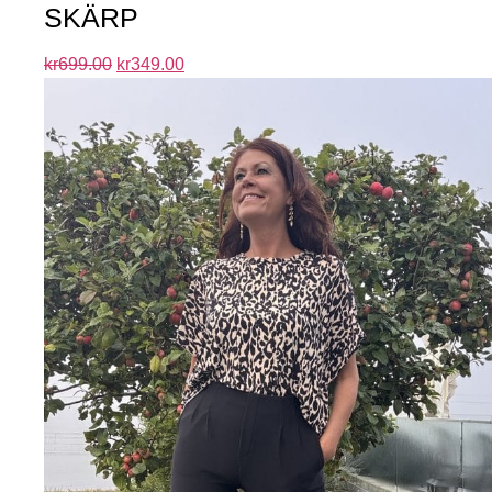
SKÄRP
kr
699.00
kr
349.00