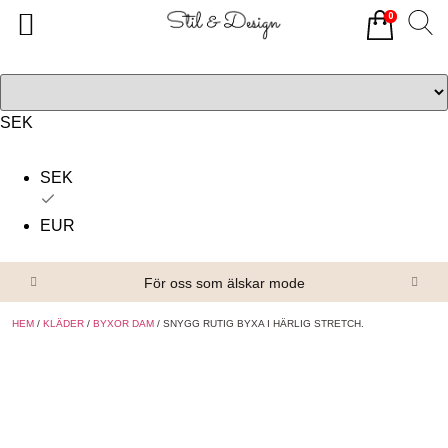
0
Tillbaka
Tillbaka
Alla produkter
Om oss
Överdelar
Köpvillkor
SEK
Underdelar
Kontakta oss
SEK
Accessoarer
EUR
Skor/Stövlar
För oss som älskar mode
HEM
/
KLÄDER
/
BYXOR DAM
/ SNYGG RUTIG BYXA I HÄRLIG STRETCH.