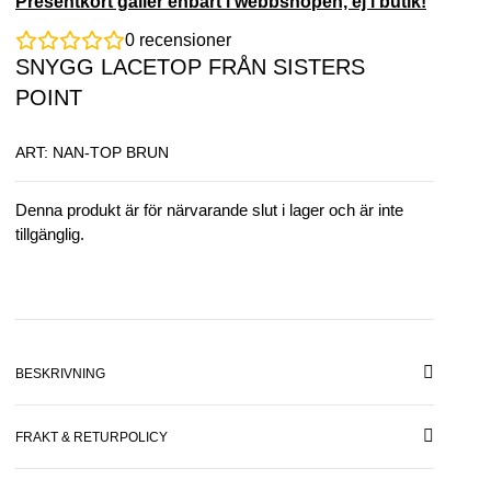
Presentkort gäller enbart i webbshopen, ej i butik!
0
recensioner
SNYGG LACETOP FRÅN SISTERS
POINT
ART: NAN-TOP BRUN
Denna produkt är för närvarande slut i lager och är inte
tillgänglig.
BESKRIVNING
FRAKT & RETURPOLICY