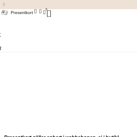
Damkläder & accessoarer
0
Presentkort
K
R