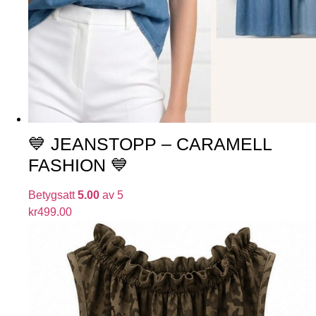
💙 JEANSTOPP – CARAMELL
FASHION 💙
Betygsatt
5.00
av 5
kr
499.00