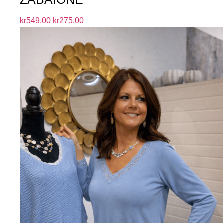
kr
549.00
kr
275.00