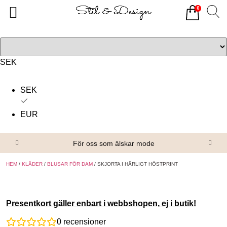
0
Tillbaka
Tillbaka
Alla produkter
Om oss
Överdelar
Köpvillkor
SEK
Underdelar
Kontakta oss
SEK
Accessoarer
EUR
Skor/Stövlar
För oss som älskar mode
HEM
/
KLÄDER
/
BLUSAR FÖR DAM
/ SKJORTA I HÄRLIGT HÖSTPRINT
Presentkort gäller enbart i webbshopen, ej i butik!
0
recensioner