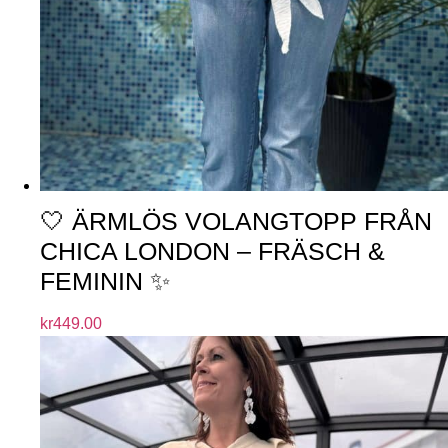
🤍 ÄRMLÖS VOLANGTOPP FRÅN
CHICA LONDON – FRÄSCH &
FEMININ ✨
kr
449.00