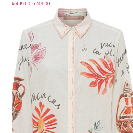
kr
499.00
kr
249.00