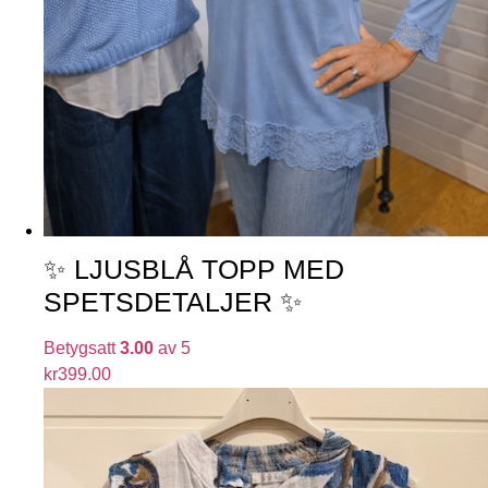
✨ LJUSBLÅ TOPP MED
SPETSDETALJER ✨
Betygsatt
3.00
av 5
kr
399.00