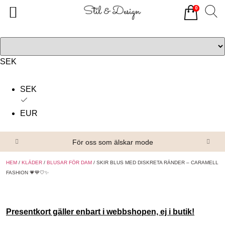
0
Tillbaka
Tillbaka
Alla produkter
Om oss
Överdelar
Köpvillkor
SEK
Underdelar
Kontakta oss
SEK
Accessoarer
EUR
Skor/Stövlar
För oss som älskar mode
HEM
/
KLÄDER
/
BLUSAR FÖR DAM
/ SKIR BLUS MED DISKRETA RÄNDER – CARAMELL
FASHION 💗💙🤍✨
Presentkort gäller enbart i webbshopen, ej i butik!