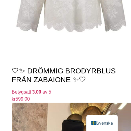
🤍✨ DRÖMMIG BRODYRBLUS
FRÅN ZABAIONE ✨🤍
Betygsatt
3.00
av 5
kr
599.00
English
Svenska