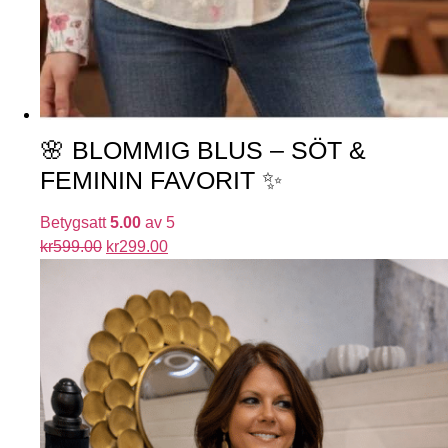
🌸 BLOMMIG BLUS – SÖT &
FEMININ FAVORIT ✨
Betygsatt
5.00
av 5
kr
599.00
kr
299.00