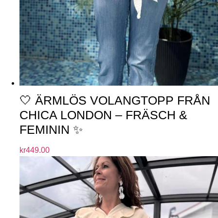
🤍 ÄRMLÖS VOLANGTOPP FRÅN
CHICA LONDON – FRÄSCH &
FEMININ ✨
kr
449.00