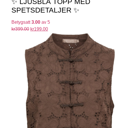
✨ LJUSBLÅ TOPP MED
SPETSDETALJER ✨
Betygsatt
3.00
av 5
kr
399.00
kr
199.00