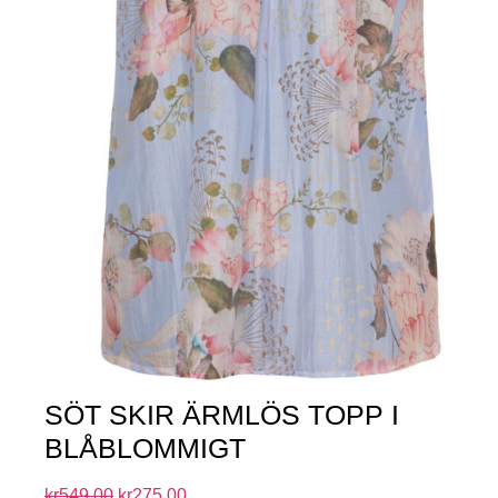
SÖT SKIR ÄRMLÖS TOPP I
BLÅBLOMMIGT
kr
549.00
kr
275.00