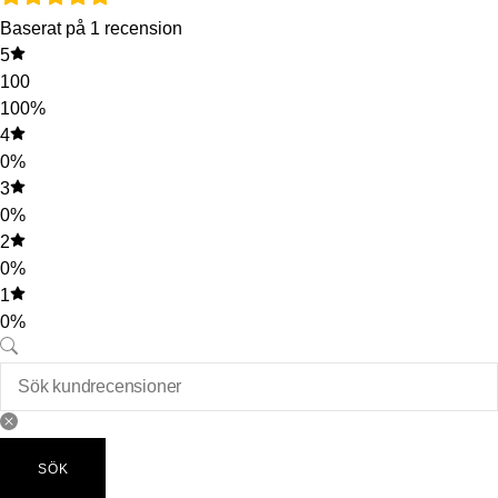
Baserat på 1 recension
5
100
100%
4
0%
3
0%
2
0%
1
0%
SÖK