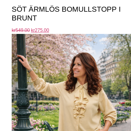
SÖT ÄRMLÖS BOMULLSTOPP I
BRUNT
kr
549.00
kr
275.00