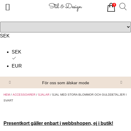
0
Tillbaka
Tillbaka
Alla produkter
Om oss
Överdelar
Köpvillkor
SEK
Underdelar
Kontakta oss
SEK
Accessoarer
EUR
Skor/Stövlar
För oss som älskar mode
HEM
/
ACCESSOARER
/
SJALAR
/ SJAL MED STORA BLOMMOR OCH GULDDETALJER I
SVART
Presentkort gäller enbart i webbshopen, ej i butik!