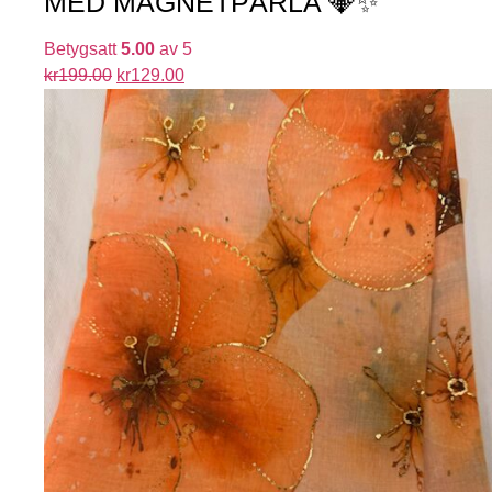
MED MAGNETPÄRLA 💎✨
Betygsatt
5.00
av 5
kr
199.00
kr
129.00