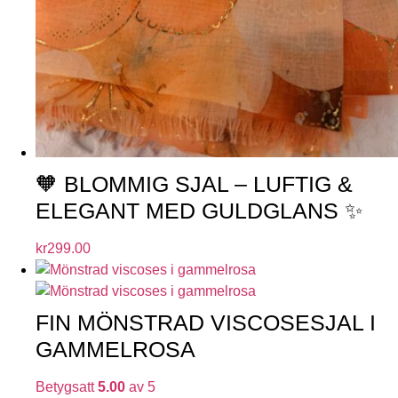
🧡 BLOMMIG SJAL – LUFTIG &
ELEGANT MED GULDGLANS ✨
kr
299.00
FIN MÖNSTRAD VISCOSESJAL I
GAMMELROSA
Betygsatt
5.00
av 5