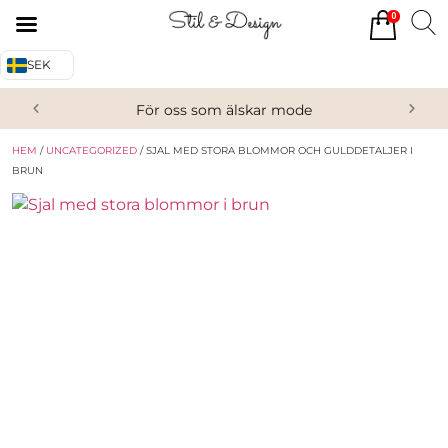
0
Tillbaka
Tillbaka
SEK
Alla produkter
Om oss
För oss som älskar mode
Överdelar
Köpvillkor
HEM
/
UNCATEGORIZED
/ SJAL MED STORA BLOMMOR OCH GULDDETALJER I
Underdelar
Kontakta oss
BRUN
Accessoarer
Skor/Stövlar