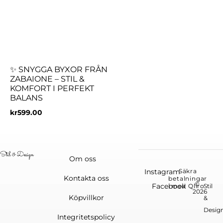
✨ SNYGGA BYXOR FRÅN
ZABAIONE – STIL &
KOMFORT I PERFEKT
BALANS
kr
599.00
Om oss
Instagram
Säkra
Kontakta oss
betalningar
©
Facebook
med Qliro
Stil
2026
Köpvillkor
&
Desig
Integritetspolicy