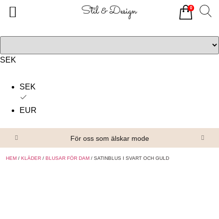
0
Tillbaka
Tillbaka
Alla produkter
Om oss
Överdelar
Köpvillkor
SEK
Underdelar
Kontakta oss
SEK
Accessoarer
EUR
Skor/Stövlar
För oss som älskar mode
HEM
/
KLÄDER
/
BLUSAR FÖR DAM
/ SATINBLUS I SVART OCH GULD