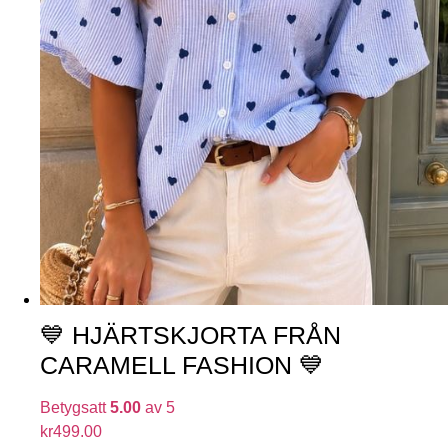
💙 HJÄRTSKJORTA FRÅN
CARAMELL FASHION 💙
Betygsatt
5.00
av 5
kr
499.00