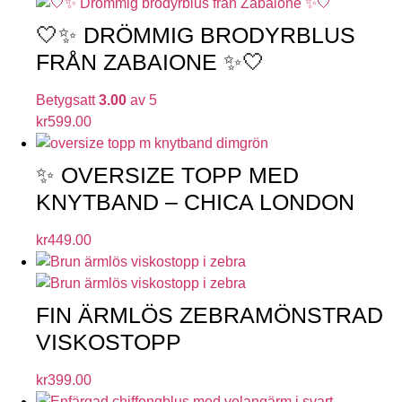
🤍✨ DRÖMMIG BRODYRBLUS
FRÅN ZABAIONE ✨🤍
Betygsatt
3.00
av 5
kr
599.00
✨ OVERSIZE TOPP MED
KNYTBAND – CHICA LONDON
kr
449.00
FIN ÄRMLÖS ZEBRAMÖNSTRAD
VISKOSTOPP
kr
399.00