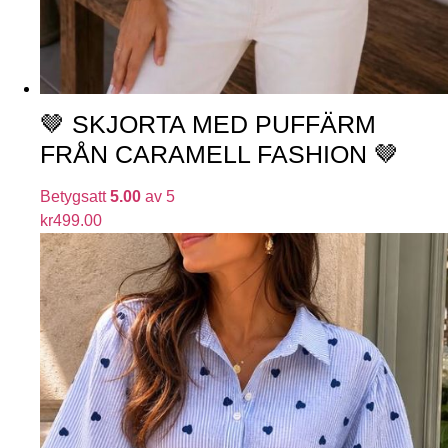
🤎 SKJORTA MED PUFFÄRM
FRÅN CARAMELL FASHION 🤎
Betygsatt
5.00
av 5
kr
499.00