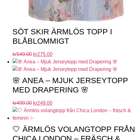
SÖT SKIR ÄRMLÖS TOPP I
BLÅBLOMMIGT
kr
549.00
kr
275.00
🌸 ANEA – MJUK JERSEYTOPP
MED DRAPERING 🌸
kr
499.00
kr
249.00
🤍 ÄRMLÖS VOLANGTOPP FRÅN
CHICA LONDON – FRÄSCH &