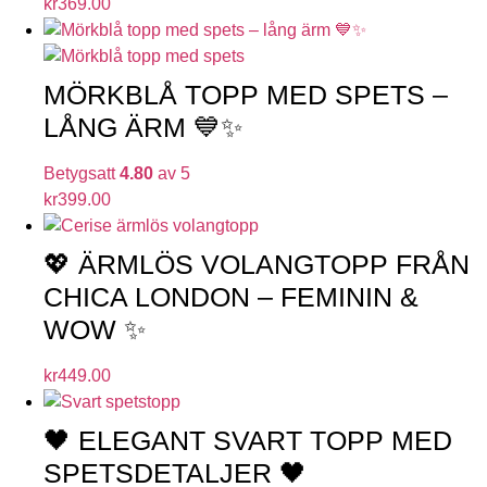
kr
369.00
MÖRKBLÅ TOPP MED SPETS –
LÅNG ÄRM 💙✨
Betygsatt
4.80
av 5
kr
399.00
💖 ÄRMLÖS VOLANGTOPP FRÅN
CHICA LONDON – FEMININ &
WOW ✨
kr
449.00
🖤 ELEGANT SVART TOPP MED
SPETSDETALJER 🖤