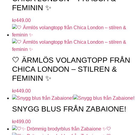
FEMININ ✨
kr
449.00
🤍 ÄRMLÖS VOLANGTOPP FRÅN
CHICA LONDON – STILREN &
FEMININ ✨
kr
449.00
SNYGG BLUS FRÅN ZABAIONE!
kr
499.00