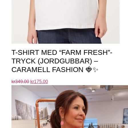
T-SHIRT MED “FARM FRESH”-
TRYCK (JORDGUBBAR) –
CARAMELL FASHION 🍓✨
kr
349.00
kr
175.00