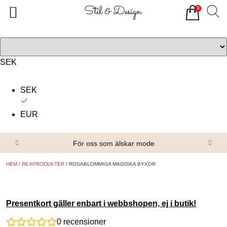
0
Tillbaka
Tillbaka
Alla produkter
Om oss
Överdelar
Köpvillkor
SEK
Underdelar
Kontakta oss
SEK
Accessoarer
EUR
Skor/Stövlar
För oss som älskar mode
HEM
/
REAPRODUKTER
/ ROSABLOMMIGA MAGISKA BYXOR
Presentkort gäller enbart i webbshopen, ej i butik!
0
recensioner