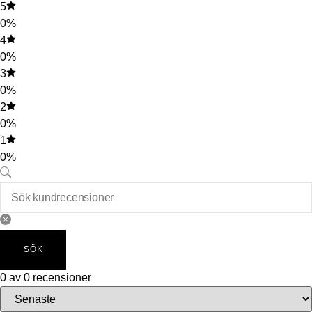
5
0%
4
0%
3
0%
2
0%
1
0%
SÖK
0 av 0 recensioner