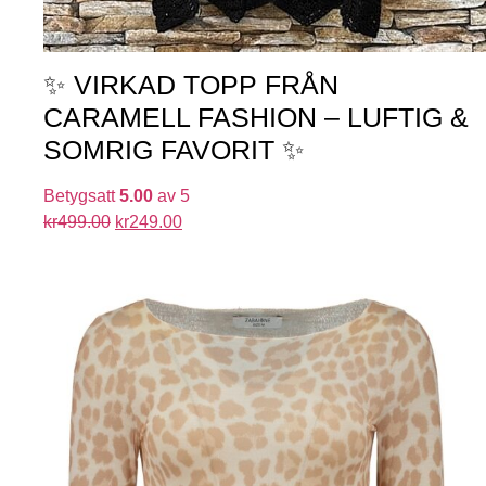
✨ VIRKAD TOPP FRÅN
CARAMELL FASHION – LUFTIG &
SOMRIG FAVORIT ✨
Betygsatt
5.00
av 5
kr
499.00
kr
249.00