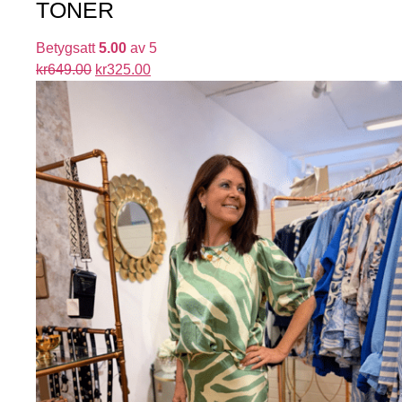
TONER
Betygsatt
5.00
av 5
kr
649.00
kr
325.00