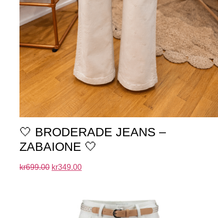
🤍 BRODERADE JEANS –
ZABAIONE 🤍
kr
699.00
kr
349.00