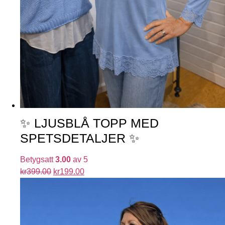
✨ LJUSBLÅ TOPP MED
SPETSDETALJER ✨
Betygsatt
3.00
av 5
kr
399.00
kr
199.00