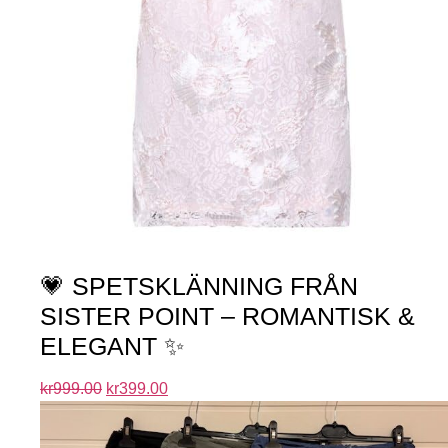
💗 SPETSKLÄNNING FRÅN
SISTER POINT – ROMANTISK &
ELEGANT ✨
kr
999.00
kr
399.00