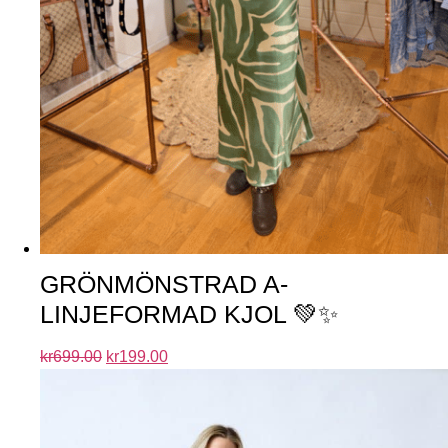
GRÖNMÖNSTRAD A-
LINJEFORMAD KJOL 💚✨
kr
699.00
kr
199.00