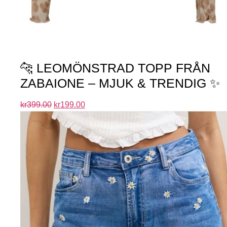
🐆 LEOMÖNSTRAD TOPP FRÅN
ZABAIONE – MJUK & TRENDIG ✨
kr
399.00
kr
199.00