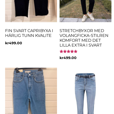
FIN SVART CAPRIBYXA I
STRETCHBYXOR MED
HÄRLIG TUNN KVALITE
VOLANGFICKA-STILREN
KOMFORT MED DET
kr
499.00
LILLA EXTRA I SVART
Betygsatt
kr
499.00
5.00
av 5