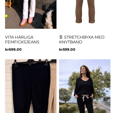
VITA HÄRLIGA
👖 STRETCHBYXA MED
FEMFICKSJEANS
KNYTBAND
kr
699.00
kr
599.00