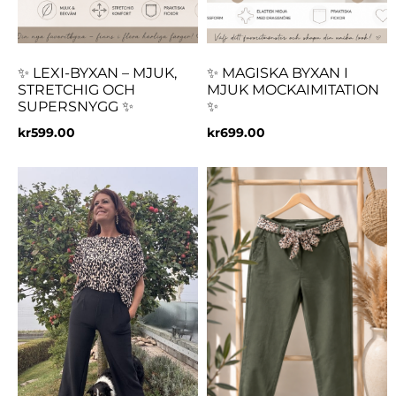
✨ LEXI-BYXAN – MJUK,
✨ MAGISKA BYXAN I
STRETCHIG OCH
MJUK MOCKAIMITATION
SUPERSNYGG ✨
✨
kr
599.00
kr
699.00