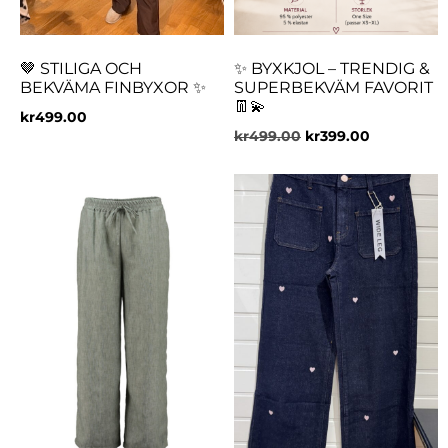
🤎 STILIGA OCH
✨ BYXKJOL – TRENDIG &
BEKVÄMA FINBYXOR ✨
SUPERBEKVÄM FAVORIT
👖💫
kr
499.00
kr
499.00
kr
399.00