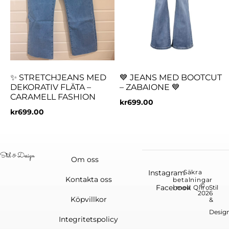
✨ STRETCHJEANS MED
💙 JEANS MED BOOTCUT
DEKORATIV FLÄTA –
– ZABAIONE 💙
CARAMELL FASHION
kr
699.00
kr
699.00
Om oss
Instagram
Säkra
Kontakta oss
betalningar
©
Facebook
med Qliro
Stil
2026
Köpvillkor
&
Desig
Integritetspolicy