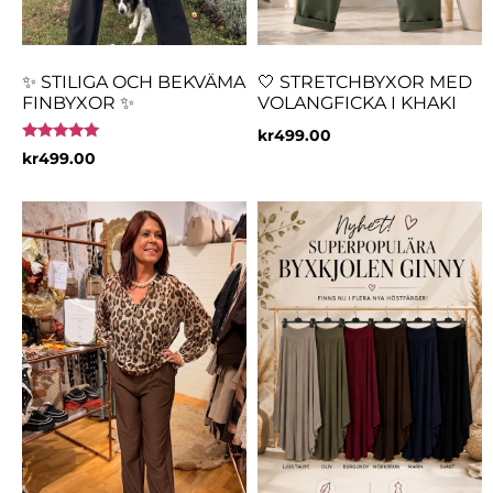
✨ STILIGA OCH BEKVÄMA
🤍 STRETCHBYXOR MED
FINBYXOR ✨
VOLANGFICKA I KHAKI
kr
499.00
Betygsatt
kr
499.00
5.00
av 5