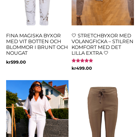
FINA MAGISKA BYXOR
🤍 STRETCHBYXOR MED
MED VIT BOTTEN OCH
VOLANGFICKA – STILREN
BLOMMOR I BRUNT OCH
KOMFORT MED DET
NOUGAT
LILLA EXTRA 🤍
kr
599.00
Betygsatt
kr
499.00
5.00
av 5