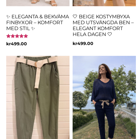
✨ ELEGANTA & BEKVÄMA
🤍 BEIGE KOSTYMBYXA
FINBYXOR – KOMFORT
MED UTSVÄNGDA BEN –
MED STIL ✨
ELEGANT KOMFORT
HELA DAGEN 🤍
Betygsatt
kr
499.00
kr
499.00
5.00
av 5