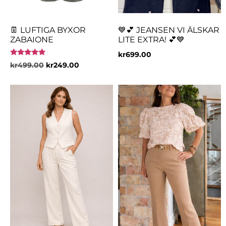
👖 LUFTIGA BYXOR
💙💕 JEANSEN VI ÄLSKAR
ZABAIONE
LITE EXTRA! 💕💙
kr
699.00
Betygsatt
kr
499.00
kr
249.00
5.00
av 5