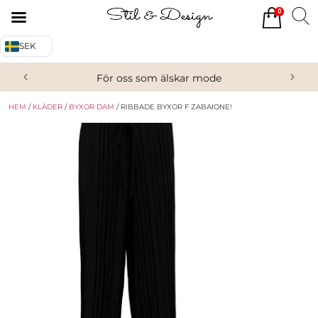
0
Tillbaka
Tillbaka
SEK
Alla produkter
Om oss
För oss som älskar mode
Överdelar
Köpvillkor
HEM
/
KLÄDER
/
BYXOR DAM
/ RIBBADE BYXOR F ZABAIONE!
Underdelar
Kontakta oss
Accessoarer
Skor/Stövlar