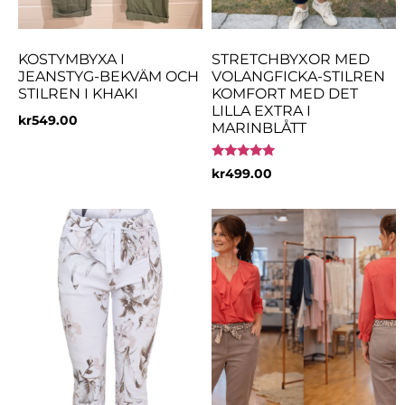
KOSTYMBYXA I
STRETCHBYXOR MED
JEANSTYG-BEKVÄM OCH
VOLANGFICKA-STILREN
STILREN I KHAKI
KOMFORT MED DET
LILLA EXTRA I
kr
549.00
MARINBLÅTT
Betygsatt
kr
499.00
5.00
av 5