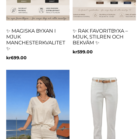
✨ MAGISKA BYXAN I
✨ RAK FAVORITBYXA –
MJUK
MJUK, STILREN OCH
MANCHESTERKVALITET
BEKVÄM ✨
✨
kr
599.00
kr
699.00