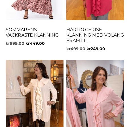
SOMMARENS
HÄRLIG CERISE
VACKRASTE KLÄNNING
KLÄNNING MED VOLANG
FRAMTILL
kr
999.00
kr
449.00
kr
499.00
kr
249.00