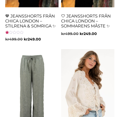
🤎 JEANSSHORTS FRÅN
🤍 JEANSSHORTS FRÅN
CHICA LONDON –
CHICA LONDON –
STILRENA & SOMRIGA ✨
SOMMARENS MÅSTE ✨
kr
499.00
kr
249.00
Betygsatt
kr
499.00
kr
249.00
1.00
av
5