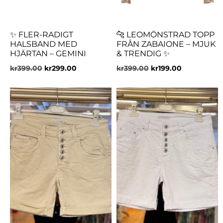
✨ FLER-RADIGT
🐆 LEOMÖNSTRAD TOPP
HALSBAND MED
FRÅN ZABAIONE – MJUK
HJÄRTAN – GEMINI
& TRENDIG ✨
kr
399.00
kr
299.00
kr
399.00
kr
199.00