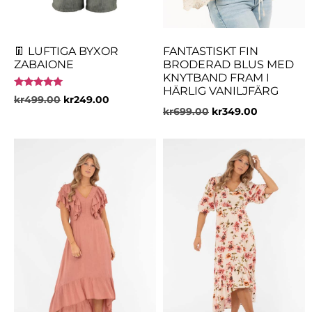
👖 LUFTIGA BYXOR
FANTASTISKT FIN
ZABAIONE
BRODERAD BLUS MED
KNYTBAND FRAM I
HÄRLIG VANILJFÄRG
Betygsatt
kr
499.00
kr
249.00
5.00
kr
699.00
kr
349.00
av 5