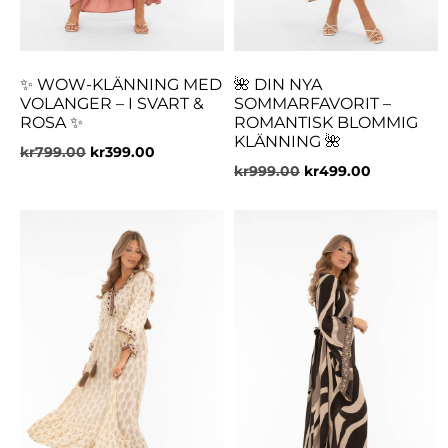
✨ WOW-KLÄNNING MED
🌺 DIN NYA
VOLANGER – I SVART &
SOMMARFAVORIT –
ROSA ✨
ROMANTISK BLOMMIG
KLÄNNING 🌺
kr
799.00
kr
399.00
kr
999.00
kr
499.00