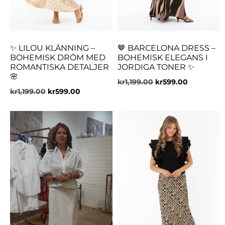
✨ LILOU KLÄNNING –
🤎 BARCELONA DRESS –
BOHEMISK DRÖM MED
BOHEMISK ELEGANS I
ROMANTISKA DETALJER
JORDIGA TONER ✨
🌸
kr
1,199.00
kr
599.00
kr
1,199.00
kr
599.00