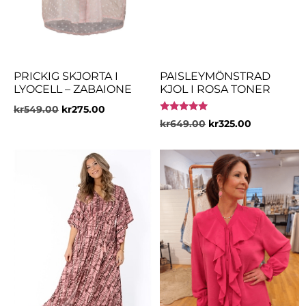
PRICKIG SKJORTA I
PAISLEYMÖNSTRAD
LYOCELL – ZABAIONE
KJOL I ROSA TONER
kr
549.00
kr
275.00
Betygsatt
kr
649.00
kr
325.00
5.00
av 5