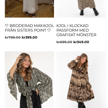
🤍 BRODERAD MAXIKJOL
KJOL I KLOCKAD
FRÅN SISTERS POINT 🤍
PASSFORM MED
GRAFISKT MÖNSTER
kr
799.00
kr
399.00
kr
699.00
kr
349.00