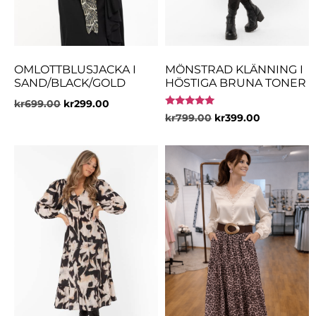
OMLOTTBLUSJACKA I
MÖNSTRAD KLÄNNING I
SAND/BLACK/GOLD
HÖSTIGA BRUNA TONER
kr
699.00
kr
299.00
Betygsatt
kr
799.00
kr
399.00
5.00
av 5