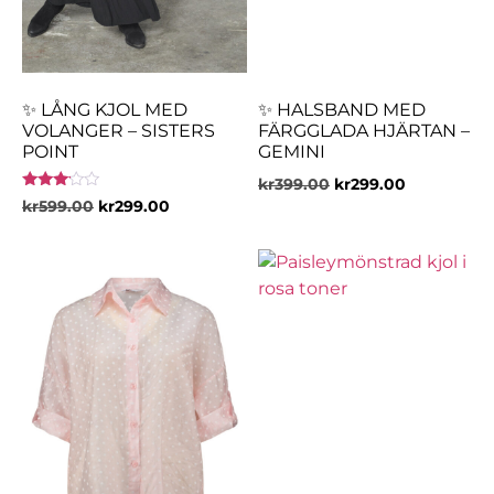
✨ LÅNG KJOL MED
✨ HALSBAND MED
VOLANGER – SISTERS
FÄRGGLADA HJÄRTAN –
POINT
GEMINI
kr
399.00
kr
299.00
Betygsatt
kr
599.00
kr
299.00
3.00
av 5