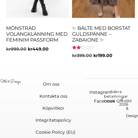
MÖNSTRAD
✨ BÄLTE MED BORSTAT
VOLANGKLÄNNING MED
GULDSPÄNNE –
FEMINIM PASSFORM
ZABAIONE ✨
kr
999.00
kr
449.00
Betygsatt
kr
399.00
kr
199.00
2.00
av 5
Om oss
Instagram
Säkra
Kontakta oss
betalningar
©
Facebook
med Qliro
Stil
2026
Köpvillkor
&
Desig
Integritetspolicy
Cookie Policy (EU)
English