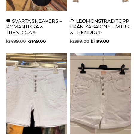
🖤 SVARTA SNEAKERS –
🐆 LEOMÖNSTRAD TOPP
ROMANTISKA &
FRÅN ZABAIONE – MJUK
TRENDIGA ✨
& TRENDIG ✨
kr
499.00
kr
149.00
kr
399.00
kr
199.00