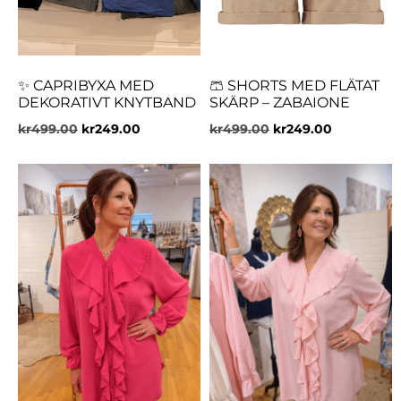
✨ CAPRIBYXA MED
🩳 SHORTS MED FLÄTAT
DEKORATIVT KNYTBAND
SKÄRP – ZABAIONE
kr
499.00
kr
249.00
kr
499.00
kr
249.00