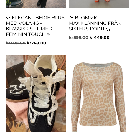
🤍 ELEGANT BEIGE BLUS
🌼 BLOMMIG
MED VOLANG –
MAXIKLÄNNING FRÅN
KLASSISK STIL MED
SISTERS POINT 🌼
FEMININ TOUCH ✨
kr
899.00
kr
449.00
kr
499.00
kr
249.00