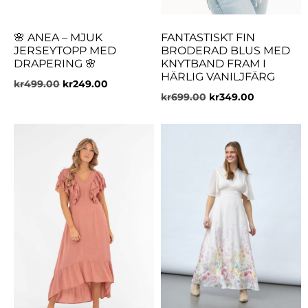
🌸 ANEA – MJUK
FANTASTISKT FIN
JERSEYTOPP MED
BRODERAD BLUS MED
DRAPERING 🌸
KNYTBAND FRAM I
HÄRLIG VANILJFÄRG
kr
499.00
kr
249.00
kr
699.00
kr
349.00