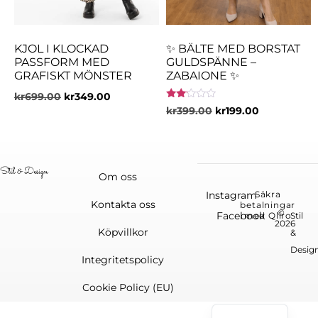
KJOL I KLOCKAD
✨ BÄLTE MED BORSTAT
PASSFORM MED
GULDSPÄNNE –
GRAFISKT MÖNSTER
ZABAIONE ✨
kr
699.00
kr
349.00
Betygsatt
kr
399.00
kr
199.00
2.00
av 5
Om oss
Instagram
Säkra
Kontakta oss
betalningar
©
Facebook
med Qliro
Stil
2026
Köpvillkor
&
Desig
Integritetspolicy
Cookie Policy (EU)
English