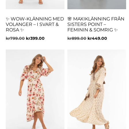
✨ WOW-KLÄNNING MED
🌸 MAXIKLÄNNING FRÅN
VOLANGER – I SVART &
SISTERS POINT –
ROSA ✨
FEMININ & SOMRIG ✨
kr
799.00
kr
399.00
kr
899.00
kr
449.00