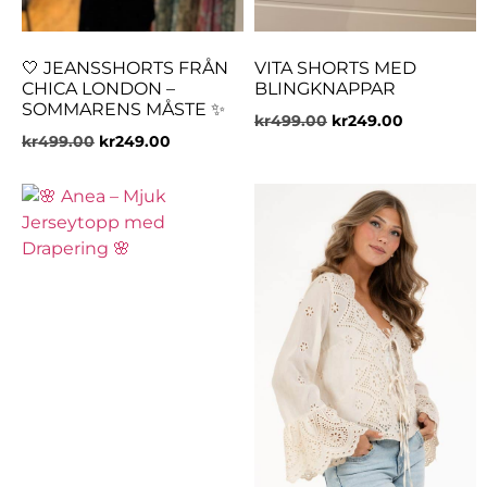
🤍 JEANSSHORTS FRÅN
VITA SHORTS MED
CHICA LONDON –
BLINGKNAPPAR
SOMMARENS MÅSTE ✨
kr
499.00
kr
249.00
kr
499.00
kr
249.00