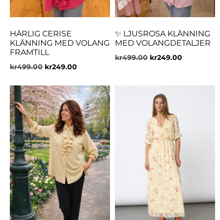
HÄRLIG CERISE
✨ LJUSROSA KLÄNNING
KLÄNNING MED VOLANG
MED VOLANGDETALJER
FRAMTILL
kr
499.00
kr
249.00
kr
499.00
kr
249.00