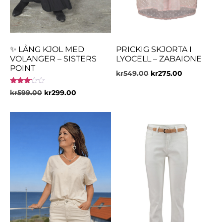
✨ LÅNG KJOL MED
PRICKIG SKJORTA I
VOLANGER – SISTERS
LYOCELL – ZABAIONE
POINT
kr
549.00
kr
275.00
Betygsatt
kr
599.00
kr
299.00
3.00
av 5