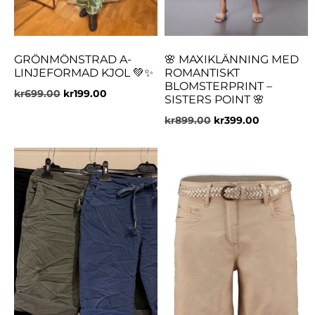
GRÖNMÖNSTRAD A-
🌸 MAXIKLÄNNING MED
LINJEFORMAD KJOL 💚✨
ROMANTISKT
BLOMSTERPRINT –
kr
699.00
kr
199.00
SISTERS POINT 🌸
kr
899.00
kr
399.00