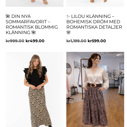
🌺 DIN NYA
✨ LILOU KLÄNNING –
SOMMARFAVORIT –
BOHEMISK DRÖM MED
ROMANTISK BLOMMIG
ROMANTISKA DETALJER
KLÄNNING 🌺
🌸
kr
999.00
kr
499.00
kr
1,199.00
kr
599.00