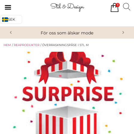
0
Tillbaka
Tillbaka
SEK
Alla produkter
Om oss
För oss som älskar mode
Överdelar
Köpvillkor
HEM
/
REAPRODUKTER
/ ÖVERRASKNINGSPÅSE I STL M
Underdelar
Kontakta oss
Accessoarer
Skor/Stövlar