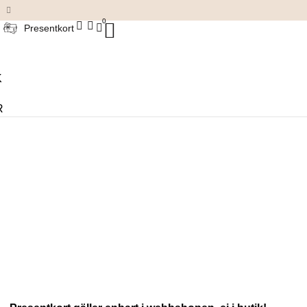
Damkläder & accessoarer
0
Presentkort
K
R