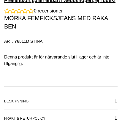
Presentkort gäller enbart i webbshopen, ej i butik!
0
recensioner
MÖRKA FEMFICKSJEANS MED RAKA
BEN
ART: Y6511D STINA
Denna produkt är för närvarande slut i lager och är inte
tillgänglig.
BESKRIVNING
FRAKT & RETURPOLICY