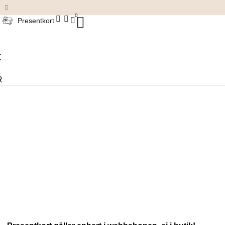
Damkläder & accessoarer
0
Presentkort
K
R