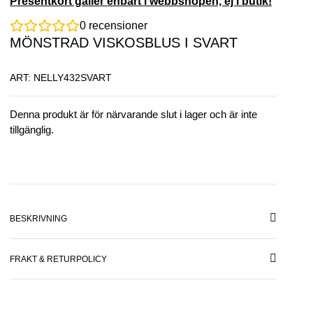
Presentkort gäller enbart i webbshopen, ej i butik!
0
recensioner
MÖNSTRAD VISKOSBLUS I SVART
ART: NELLY432SVART
Denna produkt är för närvarande slut i lager och är inte
tillgänglig.
BESKRIVNING
FRAKT & RETURPOLICY