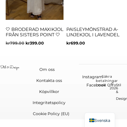
🤍 BRODERAD MAXIKJOL
PAISLEYMÖNSTRAD A-
FRÅN SISTERS POINT 🤍
LINJEKJOL I LAVENDEL
kr
799.00
kr
399.00
kr
699.00
Om oss
Instagram
Säkra
Kontakta oss
betalningar
©
Facebook
med Qliro
Stil
2026
Köpvillkor
&
Desig
Integritetspolicy
English
Cookie Policy (EU)
Svenska