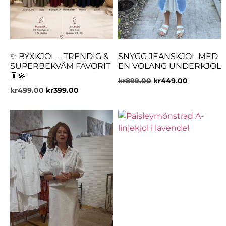
✨ BYXKJOL – TRENDIG &
SNYGG JEANSKJOL MED
SUPERBEKVÄM FAVORIT
EN VOLANG UNDERKJOL
👖💫
kr
899.00
kr
449.00
kr
499.00
kr
399.00