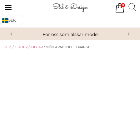
0
Tillbaka
Tillbaka
SEK
Alla produkter
Om oss
För oss som älskar mode
Överdelar
Köpvillkor
HEM
/
KLÄDER
/
KJOLAR
/ MÖNSTRAD KJOL I ORANGE
Underdelar
Kontakta oss
Accessoarer
Skor/Stövlar