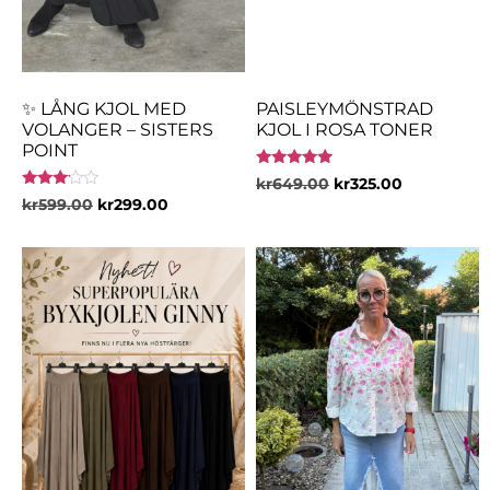
✨ LÅNG KJOL MED
PAISLEYMÖNSTRAD
VOLANGER – SISTERS
KJOL I ROSA TONER
POINT
Betygsatt
kr
649.00
kr
325.00
5.00
Betygsatt
kr
599.00
kr
299.00
av 5
3.00
av 5