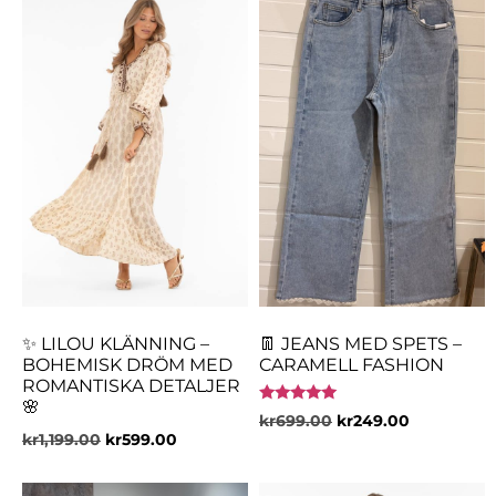
✨ LILOU KLÄNNING –
👖 JEANS MED SPETS –
BOHEMISK DRÖM MED
CARAMELL FASHION
ROMANTISKA DETALJER
🌸
Betygsatt
kr
699.00
kr
249.00
5.00
kr
1,199.00
kr
599.00
av 5