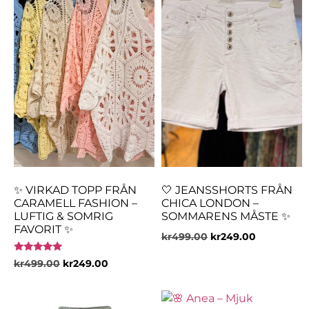
✨ VIRKAD TOPP FRÅN
🤍 JEANSSHORTS FRÅN
CARAMELL FASHION –
CHICA LONDON –
LUFTIG & SOMRIG
SOMMARENS MÅSTE ✨
FAVORIT ✨
kr
499.00
kr
249.00
Betygsatt
kr
499.00
kr
249.00
5.00
av 5