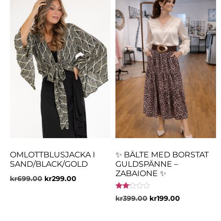
OMLOTTBLUSJACKA I
✨ BÄLTE MED BORSTAT
SAND/BLACK/GOLD
GULDSPÄNNE –
ZABAIONE ✨
kr
699.00
kr
299.00
Betygsatt
kr
399.00
kr
199.00
2.00
av 5