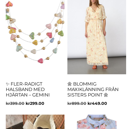
✨ FLER-RADIGT
🌼 BLOMMIG
HALSBAND MED
MAXIKLÄNNING FRÅN
HJÄRTAN – GEMINI
SISTERS POINT 🌼
kr
399.00
kr
299.00
kr
899.00
kr
449.00