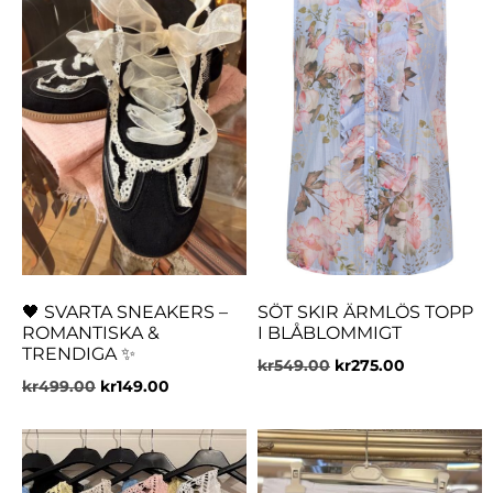
🖤 SVARTA SNEAKERS –
SÖT SKIR ÄRMLÖS TOPP
ROMANTISKA &
I BLÅBLOMMIGT
TRENDIGA ✨
kr
549.00
kr
275.00
kr
499.00
kr
149.00