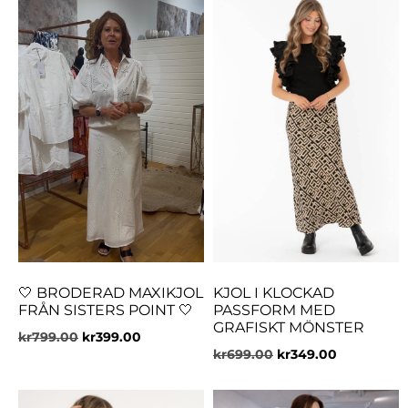
🤍 BRODERAD MAXIKJOL
KJOL I KLOCKAD
FRÅN SISTERS POINT 🤍
PASSFORM MED
GRAFISKT MÖNSTER
kr
799.00
kr
399.00
kr
699.00
kr
349.00