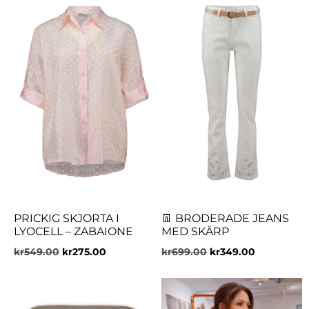
PRICKIG SKJORTA I
👖 BRODERADE JEANS
LYOCELL – ZABAIONE
MED SKÄRP
kr
549.00
kr
275.00
kr
699.00
kr
349.00