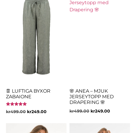
👖 LUFTIGA BYXOR
🌸 ANEA – MJUK
ZABAIONE
JERSEYTOPP MED
DRAPERING 🌸
Betygsatt
kr
499.00
kr
249.00
kr
499.00
kr
249.00
5.00
av 5