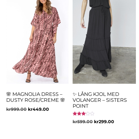
🌸 MAGNOLIA DRESS –
✨ LÅNG KJOL MED
DUSTY ROSE/CREME 🌸
VOLANGER – SISTERS
POINT
kr
999.00
kr
449.00
Betygsatt
kr
599.00
kr
299.00
3.00
av 5