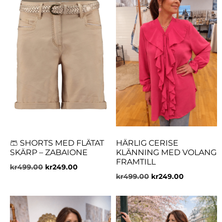
🩳 SHORTS MED FLÄTAT
HÄRLIG CERISE
SKÄRP – ZABAIONE
KLÄNNING MED VOLANG
FRAMTILL
kr
499.00
kr
249.00
kr
499.00
kr
249.00