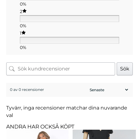
0%
2
0%
1
0%
Sök
0 av 0 recensioner
Tyvärr, inga recensioner matchar dina nuvarande
val
ANDRA HAR OCKSÅ KÖPT