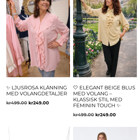
✨ LJUSROSA KLÄNNING
🤍 ELEGANT BEIGE BLUS
MED VOLANGDETALJER
MED VOLANG –
KLASSISK STIL MED
kr
499.00
kr
249.00
FEMININ TOUCH ✨
kr
499.00
kr
249.00