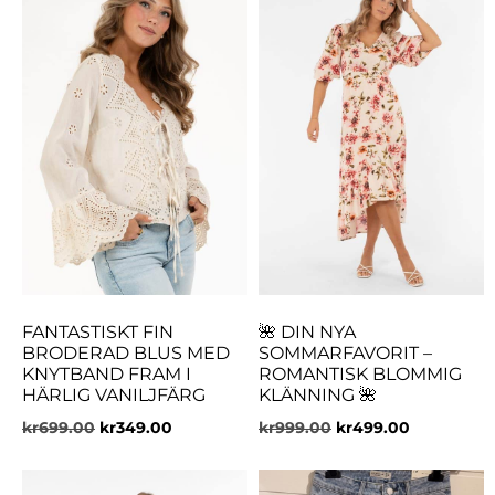
FANTASTISKT FIN
🌺 DIN NYA
BRODERAD BLUS MED
SOMMARFAVORIT –
KNYTBAND FRAM I
ROMANTISK BLOMMIG
HÄRLIG VANILJFÄRG
KLÄNNING 🌺
kr
699.00
kr
349.00
kr
999.00
kr
499.00