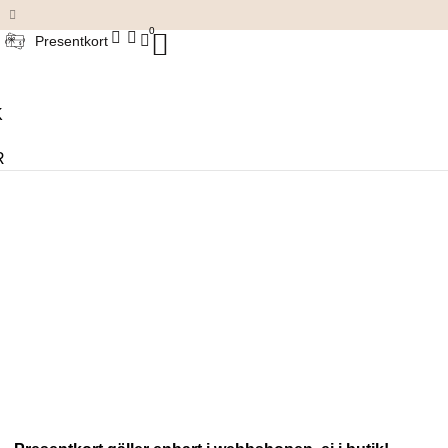
Damkläder & accessoarer
0
Presentkort
K
R