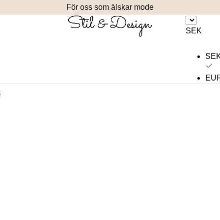
För oss som älskar mode
SEK
SE
EU
E