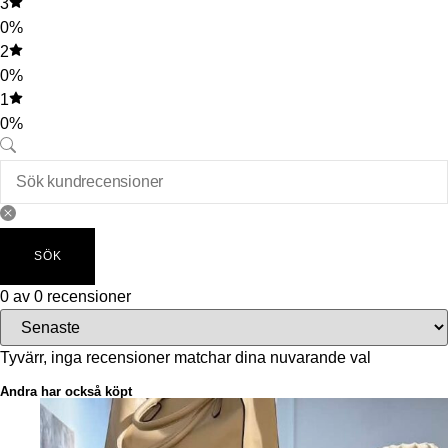
3
0%
2
0%
1
0%
SÖK
0 av 0 recensioner
Tyvärr, inga recensioner matchar dina nuvarande val
Andra har också köpt