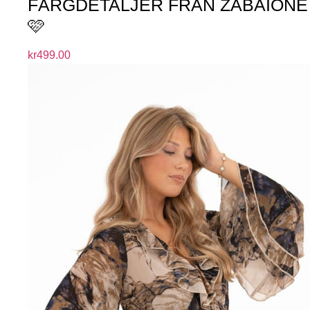
FÄRGDETALJER FRÅN ZABAIONE
🩷
kr
499.00