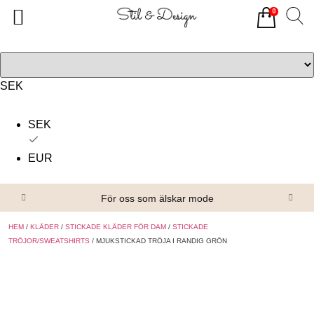
0
Tillbaka
Tillbaka
Alla produkter
Om oss
Överdelar
Köpvillkor
SEK
Underdelar
Kontakta oss
SEK
Accessoarer
EUR
Skor/Stövlar
För oss som älskar mode
HEM
/
KLÄDER
/
STICKADE KLÄDER FÖR DAM
/
STICKADE
TRÖJOR/SWEATSHIRTS
/ MJUKSTICKAD TRÖJA I RANDIG GRÖN