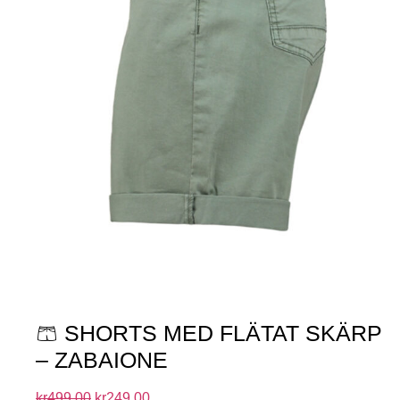
🩳 SHORTS MED FLÄTAT SKÄRP
– ZABAIONE
kr
499.00
kr
249.00