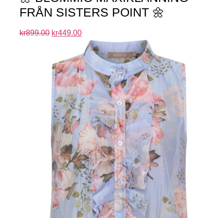
FRÅN SISTERS POINT 🌼
kr
899.00
kr
449.00