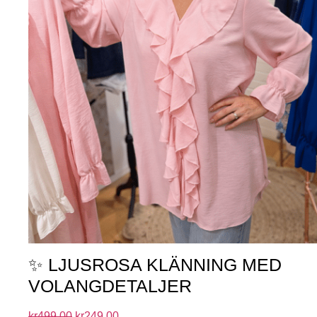
✨ LJUSROSA KLÄNNING MED
VOLANGDETALJER
kr
499.00
kr
249.00