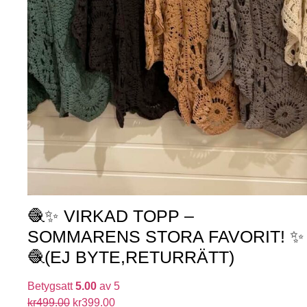
🧶✨ VIRKAD TOPP –
SOMMARENS STORA FAVORIT! ✨
🧶(EJ BYTE,RETURRÄTT)
Betygsatt
5.00
av 5
kr
499.00
kr
399.00