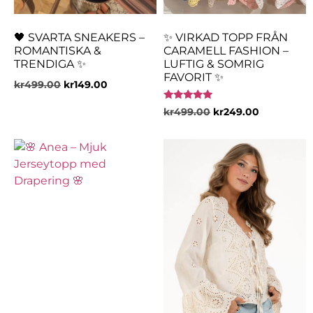
🖤 SVARTA SNEAKERS –
✨ VIRKAD TOPP FRÅN
ROMANTISKA &
CARAMELL FASHION –
TRENDIGA ✨
LUFTIG & SOMRIG
FAVORIT ✨
kr
499.00
kr
149.00
Betygsatt
kr
499.00
kr
249.00
5.00
av 5