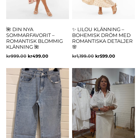
🌺 DIN NYA
✨ LILOU KLÄNNING –
SOMMARFAVORIT –
BOHEMISK DRÖM MED
ROMANTISK BLOMMIG
ROMANTISKA DETALJER
KLÄNNING 🌺
🌸
kr
999.00
kr
499.00
kr
1,199.00
kr
599.00