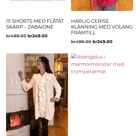
🩳 SHORTS MED FLÄTAT
HÄRLIG CERISE
SKÄRP – ZABAIONE
KLÄNNING MED VOLANG
FRAMTILL
kr
499.00
kr
249.00
kr
499.00
kr
249.00