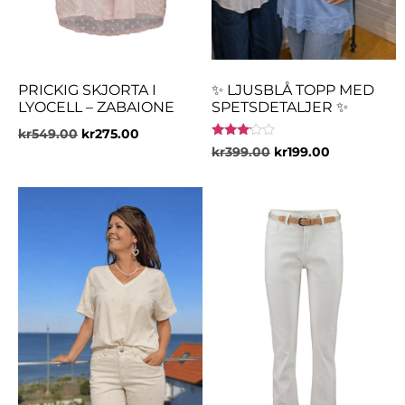
PRICKIG SKJORTA I
✨ LJUSBLÅ TOPP MED
LYOCELL – ZABAIONE
SPETSDETALJER ✨
kr
549.00
kr
275.00
Betygsatt
kr
399.00
kr
199.00
3.00
av 5