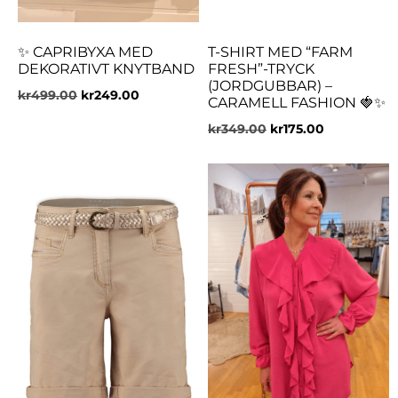
✨ CAPRIBYXA MED
T-SHIRT MED “FARM
DEKORATIVT KNYTBAND
FRESH”-TRYCK
(JORDGUBBAR) –
kr
499.00
kr
249.00
CARAMELL FASHION 🍓✨
kr
349.00
kr
175.00