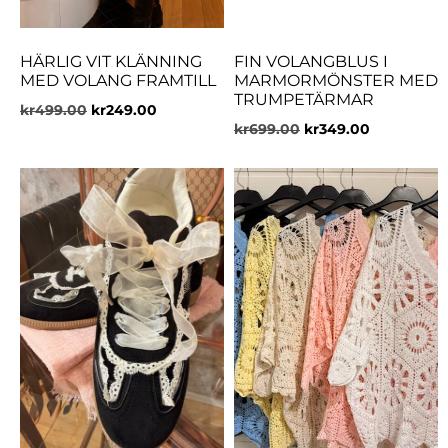
HÄRLIG VIT KLÄNNING
FIN VOLANGBLUS I
MED VOLANG FRAMTILL
MARMORMÖNSTER MED
TRUMPETÄRMAR
kr
499.00
kr
249.00
kr
699.00
kr
349.00