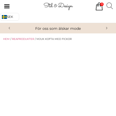
0
Tillbaka
Tillbaka
SEK
Alla produkter
Om oss
För oss som älskar mode
Överdelar
Köpvillkor
HEM
/
REAPRODUKTER
/ MJUK KOFTA MED FICKOR
Underdelar
Kontakta oss
Accessoarer
Skor/Stövlar