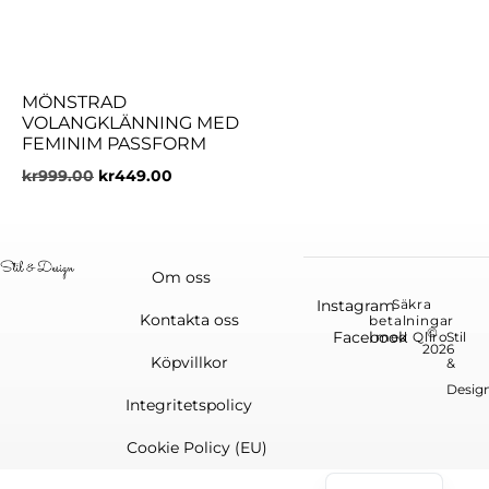
MÖNSTRAD
VOLANGKLÄNNING MED
FEMINIM PASSFORM
kr
999.00
kr
449.00
Om oss
Instagram
Säkra
Kontakta oss
betalningar
©
Facebook
med Qliro
Stil
2026
Köpvillkor
&
Desig
Integritetspolicy
Cookie Policy (EU)
English