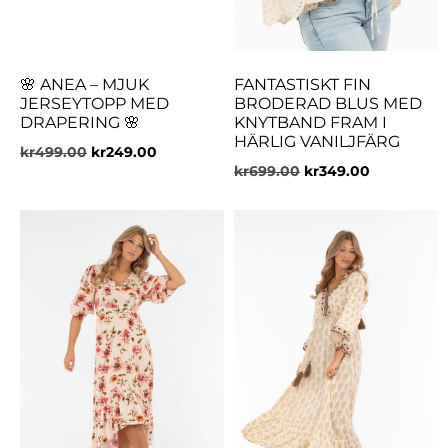
🌸 ANEA – MJUK
FANTASTISKT FIN
JERSEYTOPP MED
BRODERAD BLUS MED
DRAPERING 🌸
KNYTBAND FRAM I
HÄRLIG VANILJFÄRG
kr
499.00
kr
249.00
kr
699.00
kr
349.00