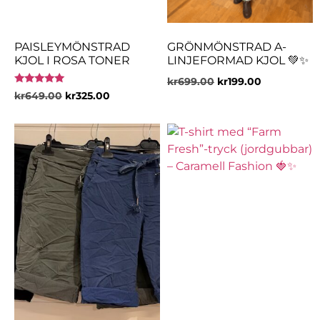
PAISLEYMÖNSTRAD
GRÖNMÖNSTRAD A-
KJOL I ROSA TONER
LINJEFORMAD KJOL 💚✨
kr
699.00
kr
199.00
Betygsatt
kr
649.00
kr
325.00
5.00
av 5