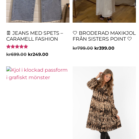
👖 JEANS MED SPETS –
🤍 BRODERAD MAXIKJOL
CARAMELL FASHION
FRÅN SISTERS POINT 🤍
kr
799.00
kr
399.00
Betygsatt
kr
699.00
kr
249.00
5.00
av 5