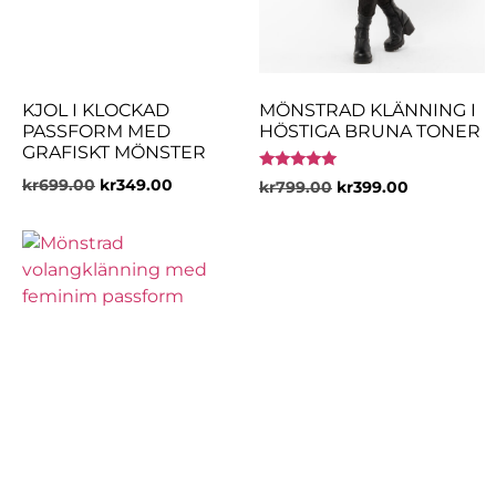
KJOL I KLOCKAD
MÖNSTRAD KLÄNNING I
PASSFORM MED
HÖSTIGA BRUNA TONER
GRAFISKT MÖNSTER
Betygsatt
kr
699.00
kr
349.00
kr
799.00
kr
399.00
5.00
av 5