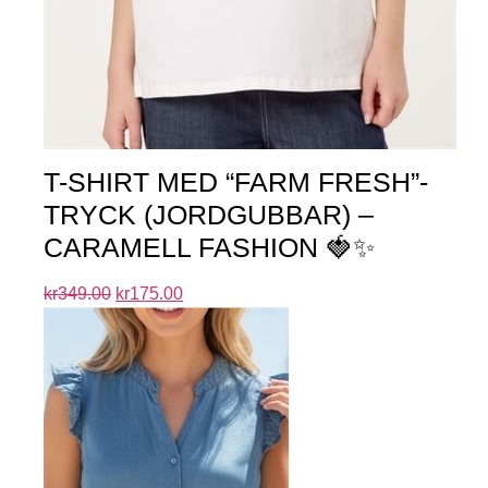
T-SHIRT MED “FARM FRESH”-
TRYCK (JORDGUBBAR) –
CARAMELL FASHION 🍓✨
kr
349.00
kr
175.00