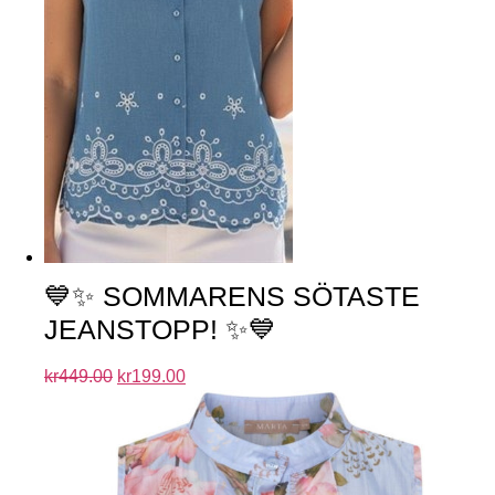
💙✨ SOMMARENS SÖTASTE
JEANSTOPP! ✨💙
kr
449.00
kr
199.00