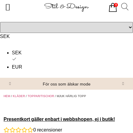
0
Tillbaka
Tillbaka
Alla produkter
Om oss
Överdelar
Köpvillkor
SEK
Underdelar
Kontakta oss
SEK
Accessoarer
EUR
Skor/Stövlar
För oss som älskar mode
HEM
/
KLÄDER
/
TOPPAR/TISCHOR
/ MJUK HÄRLIG TOPP
Presentkort gäller enbart i webbshopen, ej i butik!
0
recensioner