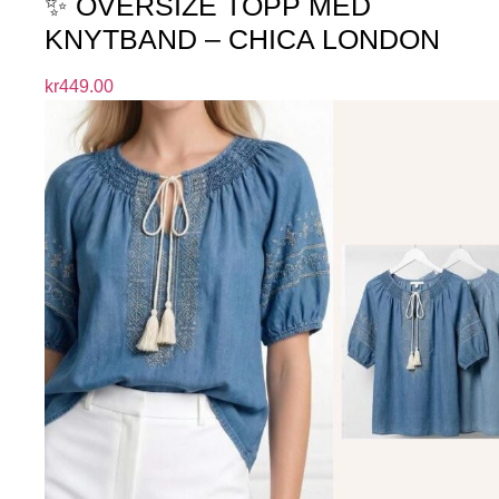
✨ OVERSIZE TOPP MED
KNYTBAND – CHICA LONDON
kr
449.00