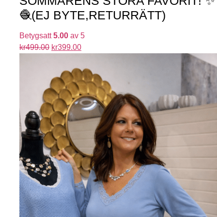
SOMMARENS STORA FAVORIT! ✨
🧶(EJ BYTE,RETURRÄTT)
Betygsatt
5.00
av 5
kr
499.00
kr
399.00