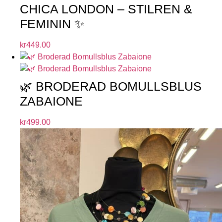
CHICA LONDON – STILREN &
FEMININ ✨
kr
449.00
🌿 BRODERAD BOMULLSBLUS
ZABAIONE
kr
499.00