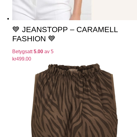
💙 JEANSTOPP – CARAMELL
FASHION 💙
Betygsatt
5.00
av 5
kr
499.00