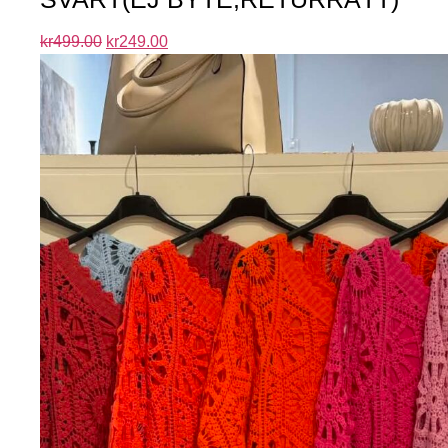
kr
499.00
kr
249.00