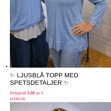
✨ LJUSBLÅ TOPP MED
SPETSDETALJER ✨
Betygsatt
3.00
av 5
kr
399.00