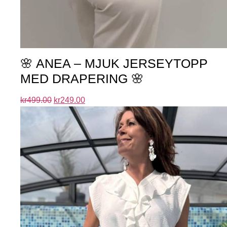
🌸 ANEA – MJUK JERSEYTOPP
MED DRAPERING 🌸
kr
499.00
kr
249.00