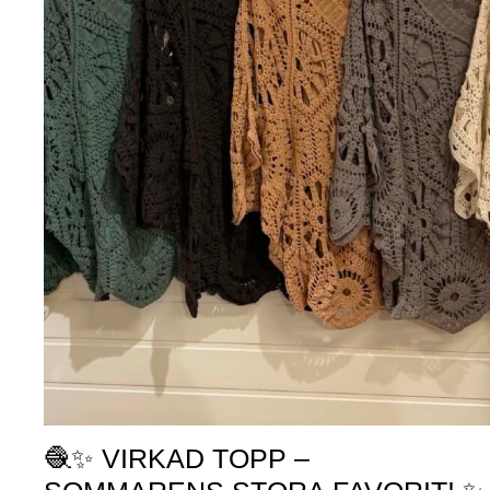
🧶✨ VIRKAD TOPP –