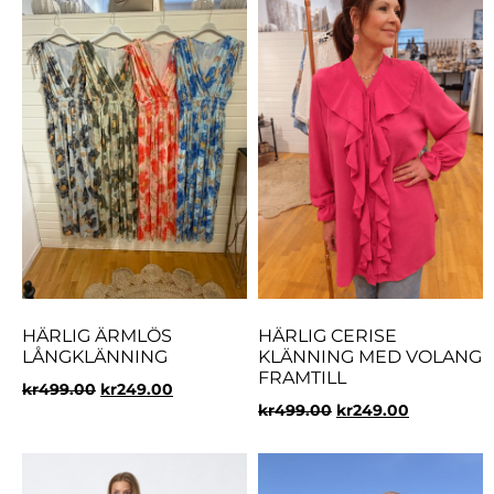
HÄRLIG ÄRMLÖS
HÄRLIG CERISE
LÅNGKLÄNNING
KLÄNNING MED VOLANG
FRAMTILL
kr
499.00
kr
249.00
kr
499.00
kr
249.00