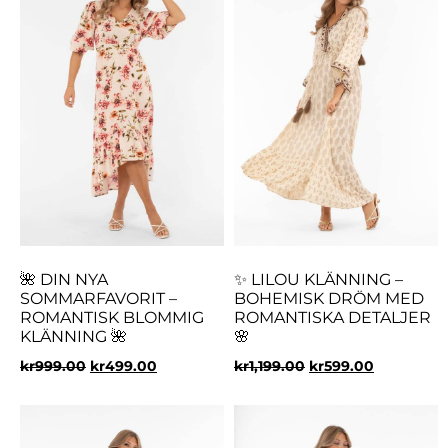
🌺 DIN NYA
✨ LILOU KLÄNNING –
SOMMARFAVORIT –
BOHEMISK DRÖM MED
ROMANTISK BLOMMIG
ROMANTISKA DETALJER
KLÄNNING 🌺
🌸
kr
999.00
kr
499.00
kr
1,199.00
kr
599.00