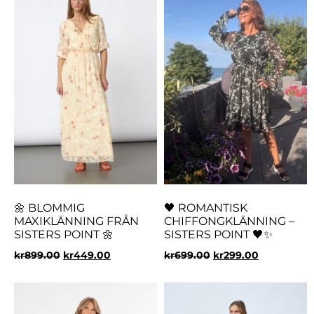
🌼 BLOMMIG
🖤 ROMANTISK
MAXIKLÄNNING FRÅN
CHIFFONGKLÄNNING –
SISTERS POINT 🌼
SISTERS POINT 🖤✨
kr
899.00
kr
449.00
kr
699.00
kr
299.00