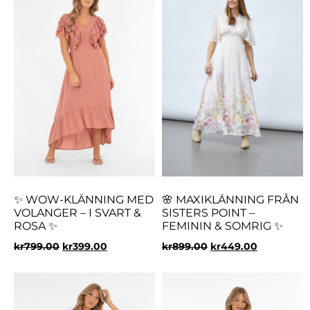
✨ WOW-KLÄNNING MED
🌸 MAXIKLÄNNING FRÅN
VOLANGER – I SVART &
SISTERS POINT –
ROSA ✨
FEMININ & SOMRIG ✨
kr
799.00
kr
399.00
kr
899.00
kr
449.00