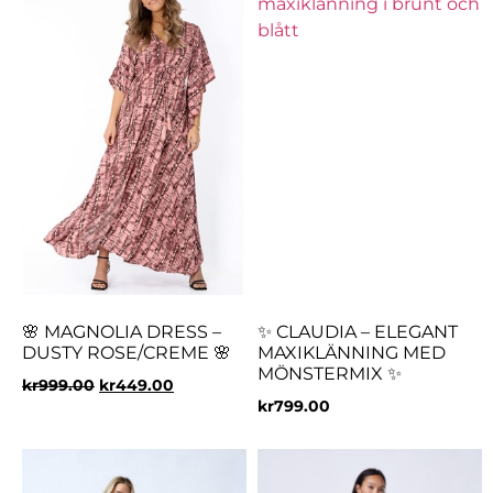
🌸 MAGNOLIA DRESS –
✨ CLAUDIA – ELEGANT
DUSTY ROSE/CREME 🌸
MAXIKLÄNNING MED
MÖNSTERMIX ✨
kr
999.00
kr
449.00
kr
799.00