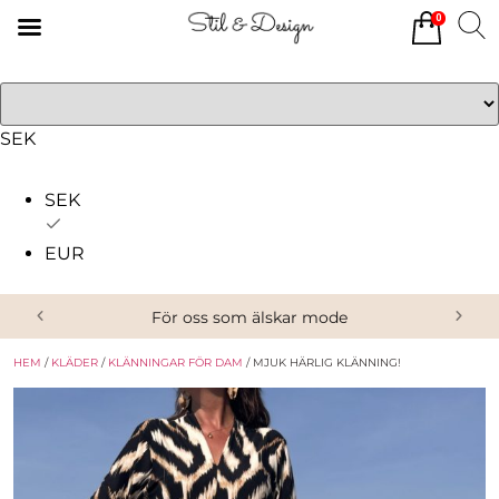
0
Tillbaka
Tillbaka
Alla produkter
Om oss
Överdelar
Köpvillkor
SEK
Underdelar
Kontakta oss
SEK
Accessoarer
EUR
Skor/Stövlar
För oss som älskar mode
HEM
/
KLÄDER
/
KLÄNNINGAR FÖR DAM
/ MJUK HÄRLIG KLÄNNING!