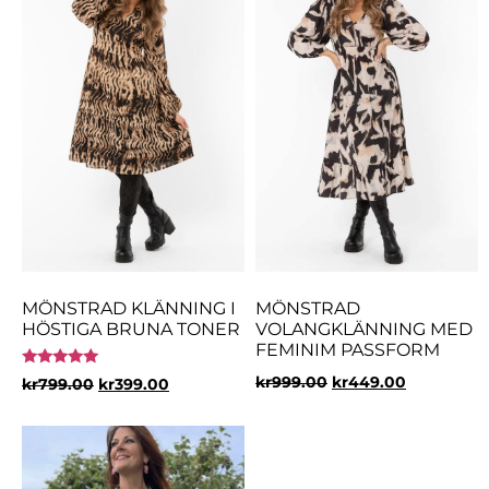
MÖNSTRAD KLÄNNING I
MÖNSTRAD
HÖSTIGA BRUNA TONER
VOLANGKLÄNNING MED
FEMINIM PASSFORM
Betygsatt
kr
999.00
kr
449.00
kr
799.00
kr
399.00
5.00
av 5