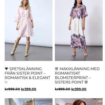
💗 SPETSKLÄNNING
🌸 MAXIKLÄNNING MED
FRÅN SISTER POINT –
ROMANTISKT
ROMANTISK & ELEGANT
BLOMSTERPRINT –
✨
SISTERS POINT 🌸
kr
999.00
kr
399.00
kr
899.00
kr
399.00