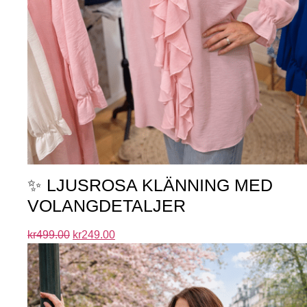
✨ LJUSROSA KLÄNNING MED
VOLANGDETALJER
kr
499.00
kr
249.00