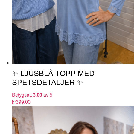
✨ LJUSBLÅ TOPP MED
SPETSDETALJER ✨
Betygsatt
3.00
av 5
kr
399.00