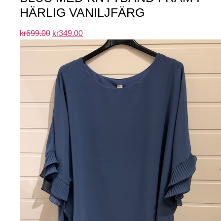
HÄRLIG VANILJFÄRG
kr
699.00
kr
349.00