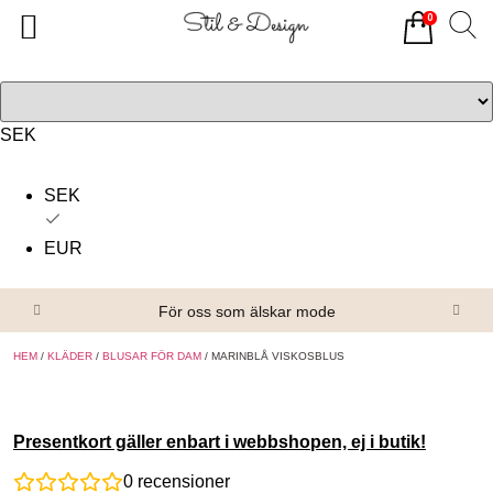
0
Tillbaka
Tillbaka
Alla produkter
Om oss
Överdelar
Köpvillkor
SEK
Underdelar
Kontakta oss
SEK
Accessoarer
EUR
Skor/Stövlar
För oss som älskar mode
HEM
/
KLÄDER
/
BLUSAR FÖR DAM
/ MARINBLÅ VISKOSBLUS
Presentkort gäller enbart i webbshopen, ej i butik!
0
recensioner