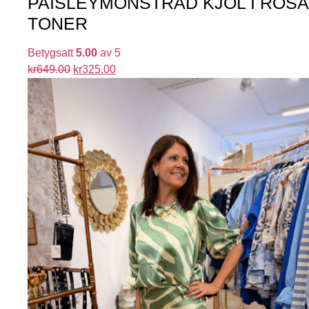
PAISLEYMÖNSTRAD KJOL I ROSA
TONER
Betygsatt
5.00
av 5
kr
649.00
kr
325.00