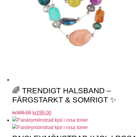
🌈 TRENDIGT HALSBAND –
FÄRGSTARKT & SOMRIGT ✨
kr
399.00
kr
299.00