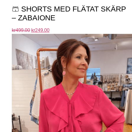
🩳 SHORTS MED FLÄTAT SKÄRP
– ZABAIONE
kr
499.00
kr
249.00