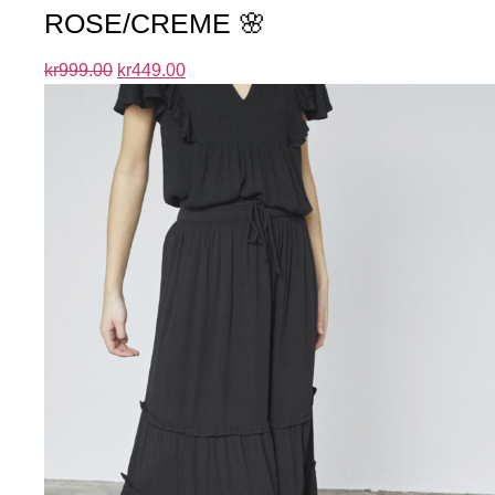
ROSE/CREME 🌸
kr
999.00
kr
449.00