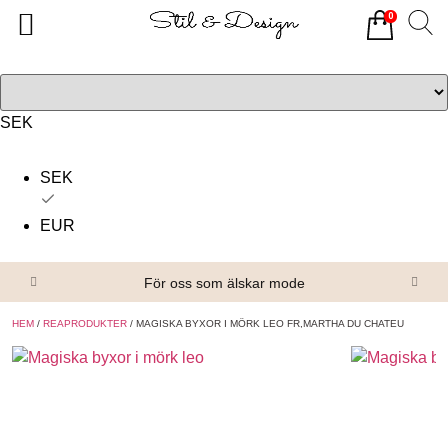
0
Tillbaka
Tillbaka
Alla produkter
Om oss
Överdelar
Köpvillkor
SEK
Underdelar
Kontakta oss
SEK
Accessoarer
EUR
Skor/Stövlar
För oss som älskar mode
HEM
/
REAPRODUKTER
/ MAGISKA BYXOR I MÖRK LEO FR,MARTHA DU CHATEU