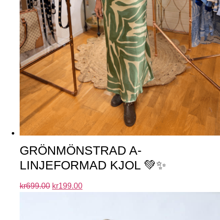
GRÖNMÖNSTRAD A-
LINJEFORMAD KJOL 💚✨
kr
699.00
kr
199.00