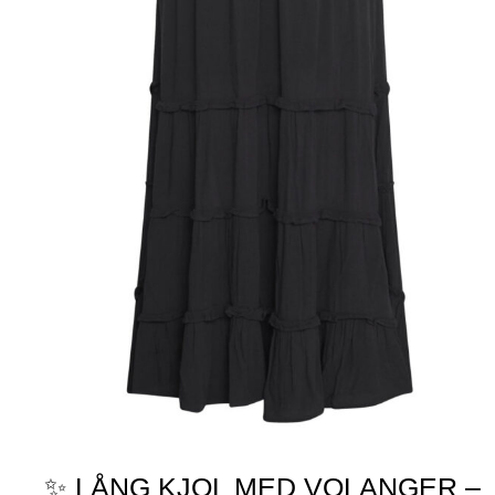
✨ LÅNG KJOL MED VOLANGER –