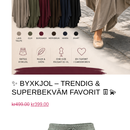
✨ BYXKJOL – TRENDIG &
SUPERBEKVÄM FAVORIT 👖💫
kr
499.00
kr
399.00