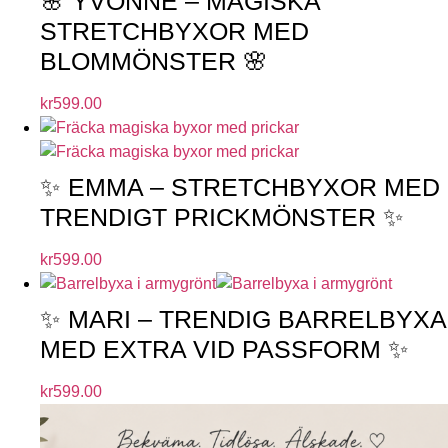
🌸 YVONNE – MAGISKA
STRETCHBYXOR MED
BLOMMÖNSTER 🌸
kr
599.00
✨ EMMA – STRETCHBYXOR MED
TRENDIGT PRICKMÖNSTER ✨
kr
599.00
✨ MARI – TRENDIG BARRELBYXA
MED EXTRA VID PASSFORM ✨
kr
599.00