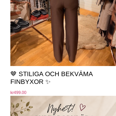
🤎 STILIGA OCH BEKVÄMA
FINBYXOR ✨
kr
499.00