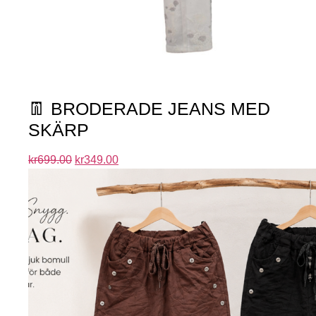
👖 BRODERADE JEANS MED
SKÄRP
kr
699.00
kr
349.00