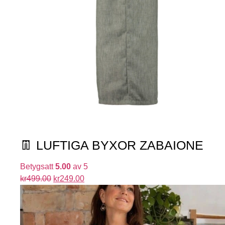
👖 LUFTIGA BYXOR ZABAIONE
Betygsatt
5.00
av 5
kr
499.00
kr
249.00