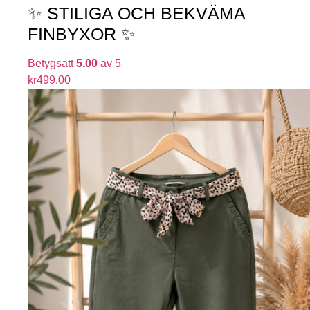
✨ STILIGA OCH BEKVÄMA
FINBYXOR ✨
Betygsatt
5.00
av 5
kr
499.00