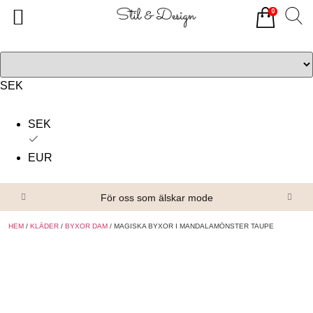
0
Tillbaka
Tillbaka
Alla produkter
Om oss
Överdelar
Köpvillkor
SEK
Underdelar
Kontakta oss
SEK
Accessoarer
EUR
Skor/Stövlar
För oss som älskar mode
HEM
/
KLÄDER
/
BYXOR DAM
/ MAGISKA BYXOR I MANDALAMÖNSTER TAUPE