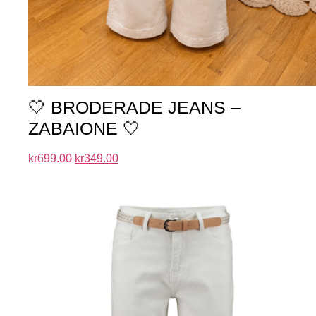
🤍 BRODERADE JEANS –
ZABAIONE 🤍
kr
699.00
kr
349.00