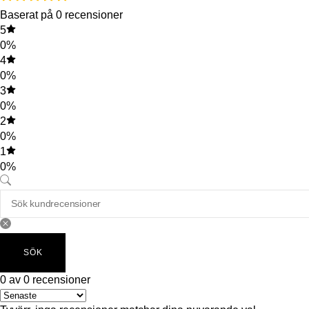
Baserat på 0 recensioner
5
0%
4
0%
3
0%
2
0%
1
0%
SÖK
0 av 0 recensioner