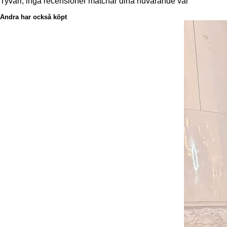
Tyvärr, inga recensioner matchar dina nuvarande val
Andra har också köpt