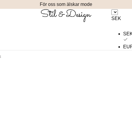
För oss som älskar mode
SEK
SE
EU
E