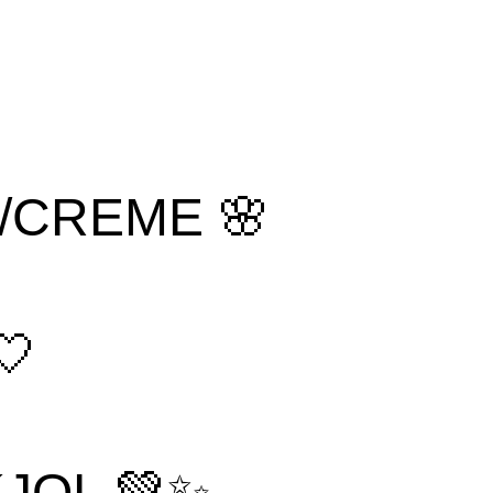
/CREME 🌸
🤍
JOL 💚✨