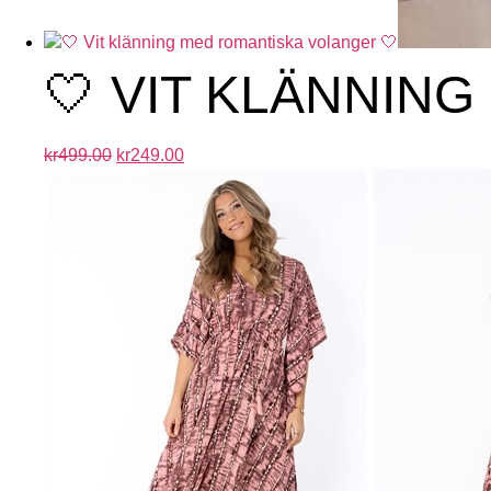
🤍 VIT KLÄNNIN
kr
499.00
kr
249.00