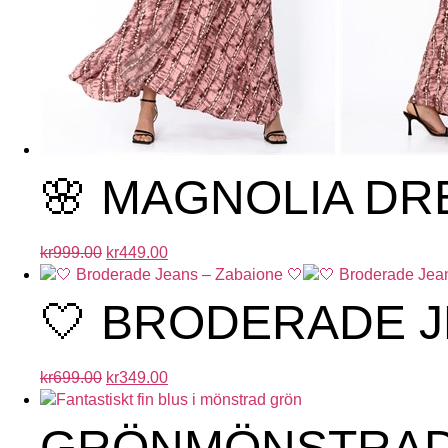
🌸 MAGNOLIA DR
kr
999.00
kr
449.00
🤍 BRODERADE J
kr
699.00
kr
349.00
GRÖNMÖNSTRAD 