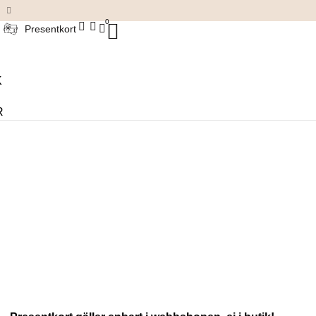
Damkläder & accessoarer
0
Presentkort
K
R