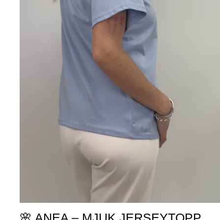
🌸 ANEA – MJUK JERSEYTOPP