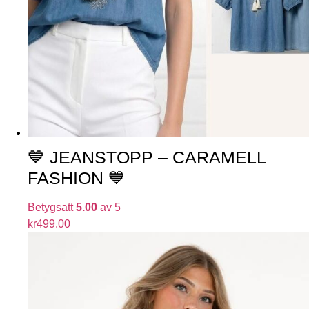
💙 JEANSTOPP – CARAMELL
FASHION 💙
Betygsatt
5.00
av 5
kr
499.00