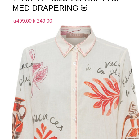
MED DRAPERING 🌸
kr
499.00
kr
249.00