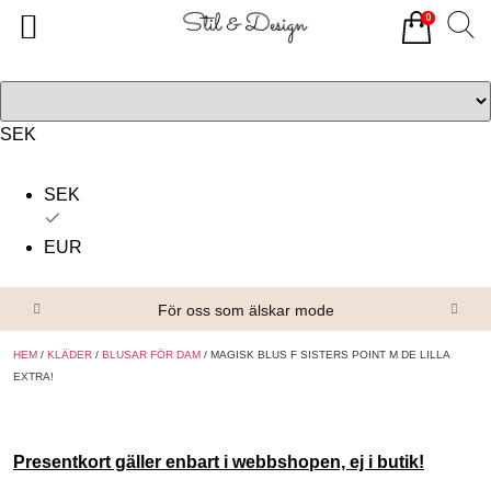
0
Tillbaka
Tillbaka
Alla produkter
Om oss
Överdelar
Köpvillkor
SEK
Underdelar
Kontakta oss
SEK
Accessoarer
EUR
Skor/Stövlar
För oss som älskar mode
HEM
/
KLÄDER
/
BLUSAR FÖR DAM
/ MAGISK BLUS F SISTERS POINT M DE LILLA
EXTRA!
Presentkort gäller enbart i webbshopen, ej i butik!