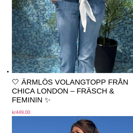
🤍 ÄRMLÖS VOLANGTOPP FRÅN
CHICA LONDON – FRÄSCH &
FEMININ ✨
kr
449.00