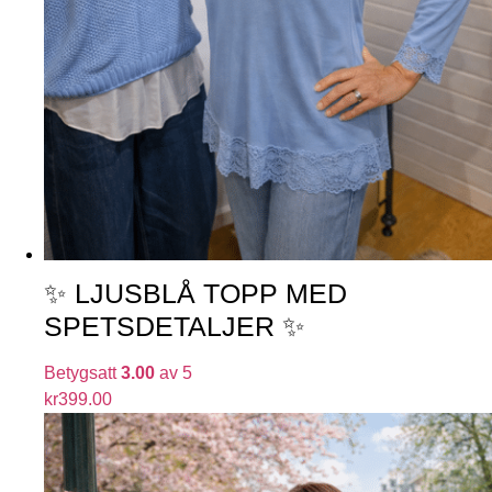
✨ LJUSBLÅ TOPP MED
SPETSDETALJER ✨
Betygsatt
3.00
av 5
kr
399.00