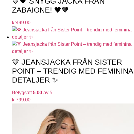
🤎🖤 SNYGG JACKA FRÅN
ZABAIONE! 🖤🤎
kr
499.00
🤎 JEANSJACKA FRÅN SISTER
POINT – TRENDIG MED FEMININA
DETALJER ✨
Betygsatt
5.00
av 5
kr
799.00