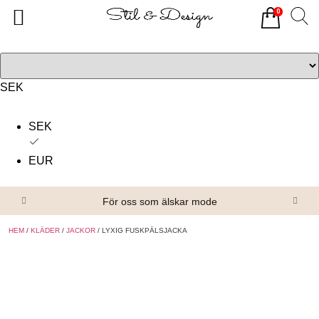
0
Tillbaka
Tillbaka
Alla produkter
Om oss
Överdelar
Köpvillkor
SEK
Underdelar
Kontakta oss
SEK
Accessoarer
EUR
Skor/Stövlar
För oss som älskar mode
HEM
/
KLÄDER
/
JACKOR
/ LYXIG FUSKPÄLSJACKA