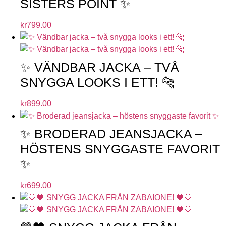
SISTERS POINT ✨
kr
799.00
✨ VÄNDBAR JACKA – TVÅ
SNYGGA LOOKS I ETT! 🐆
kr
899.00
✨ BRODERAD JEANSJACKA –
HÖSTENS SNYGGASTE FAVORIT
✨
kr
699.00