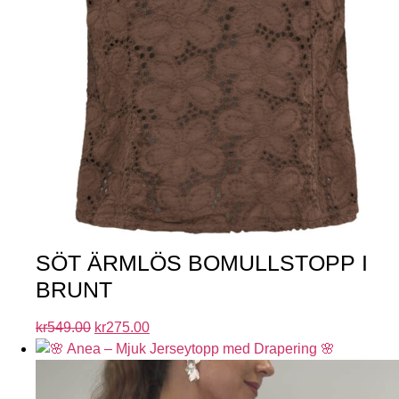
SÖT ÄRMLÖS BOMULLSTOPP I
BRUNT
kr
549.00
kr
275.00