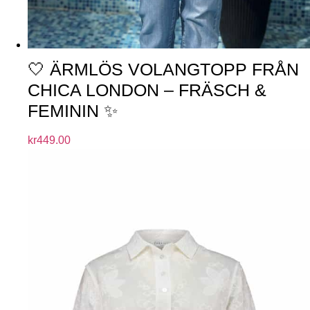
🤍 ÄRMLÖS VOLANGTOPP FRÅN
CHICA LONDON – FRÄSCH &
FEMININ ✨
kr
449.00