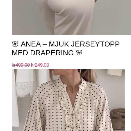
🌸 ANEA – MJUK JERSEYTOPP
MED DRAPERING 🌸
kr
499.00
kr
249.00