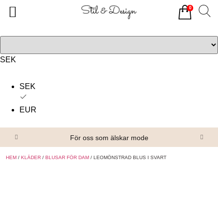
0
Tillbaka
Tillbaka
Alla produkter
Om oss
Överdelar
Köpvillkor
SEK
Underdelar
Kontakta oss
SEK
Accessoarer
EUR
Skor/Stövlar
För oss som älskar mode
HEM
/
KLÄDER
/
BLUSAR FÖR DAM
/ LEOMÖNSTRAD BLUS I SVART