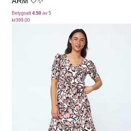
ÄRM 🤍✨
Betygsatt
4.50
av 5
kr
399.00