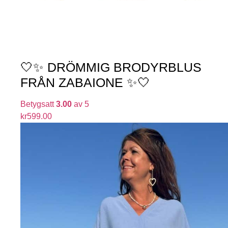
🤍✨ DRÖMMIG BRODYRBLUS
FRÅN ZABAIONE ✨🤍
Betygsatt
3.00
av 5
kr
599.00