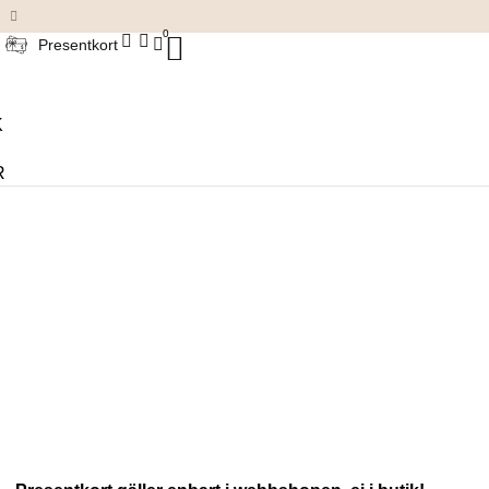
Damkläder & accessoarer
0
Presentkort
K
R