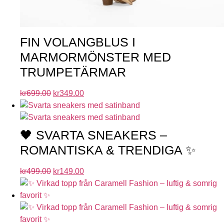
FIN VOLANGBLUS I
MARMORMÖNSTER MED
TRUMPETÄRMAR
kr
699.00
kr
349.00
🖤 SVARTA SNEAKERS –
ROMANTISKA & TRENDIGA ✨
kr
499.00
kr
149.00