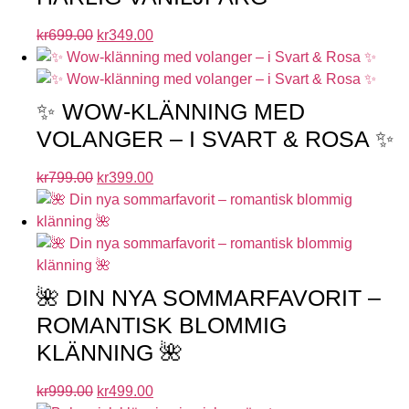
kr
699.00
kr
349.00
✨ WOW-KLÄNNING MED
VOLANGER – I SVART & ROSA ✨
kr
799.00
kr
399.00
🌺 DIN NYA SOMMARFAVORIT –
ROMANTISK BLOMMIG
KLÄNNING 🌺
kr
999.00
kr
499.00