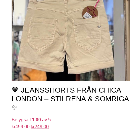
🤎 JEANSSHORTS FRÅN CHICA
LONDON – STILRENA & SOMRIGA
✨
Betygsatt
1.00
av 5
kr
499.00
kr
249.00