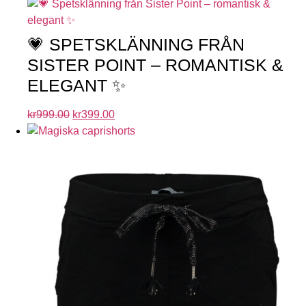
💗 SPETSKLÄNNING FRÅN
SISTER POINT – ROMANTISK &
ELEGANT ✨
kr
999.00
kr
399.00