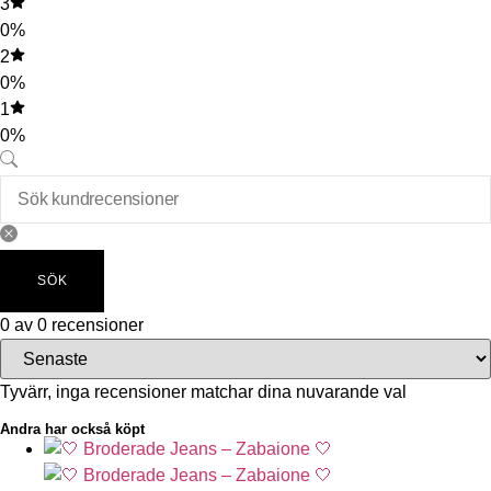
3
0%
2
0%
1
0%
SÖK
0 av 0 recensioner
Tyvärr, inga recensioner matchar dina nuvarande val
Andra har också köpt