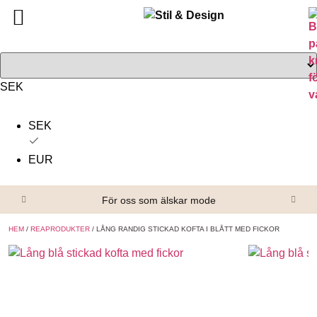
Tillbaka
Tillbaka
Alla produkter
Om oss
Överdelar
Köpvillkor
SEK
Underdelar
Kontakta oss
SEK
Accessoarer
EUR
Skor/Stövlar
För oss som älskar mode
HEM
/
REAPRODUKTER
/ LÅNG RANDIG STICKAD KOFTA I BLÅTT MED FICKOR