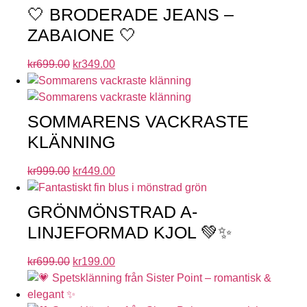
🤍 BRODERADE JEANS –
ZABAIONE 🤍
kr
699.00
kr
349.00
SOMMARENS VACKRASTE
KLÄNNING
kr
999.00
kr
449.00
GRÖNMÖNSTRAD A-
LINJEFORMAD KJOL 💚✨
kr
699.00
kr
199.00