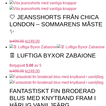
🤍 JEANSSHORTS FRÅN CHICA
LONDON – SOMMARENS MÅSTE
✨
kr
499.00
kr
249.00
👖 LUFTIGA BYXOR ZABAIONE
Betygsatt
5.00
av 5
kr
499.00
kr
249.00
FANTASTISKT FIN BRODERAD
BLUS MED KNYTBAND FRAM I
HÄRLIG VANILJFÄRG