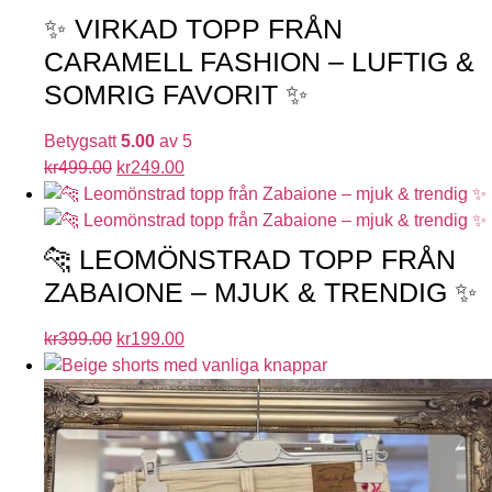
✨ VIRKAD TOPP FRÅN
CARAMELL FASHION – LUFTIG &
SOMRIG FAVORIT ✨
Betygsatt
5.00
av 5
kr
499.00
kr
249.00
🐆 LEOMÖNSTRAD TOPP FRÅN
ZABAIONE – MJUK & TRENDIG ✨
kr
399.00
kr
199.00