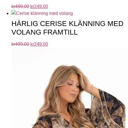
kr
499.00
kr
249.00
HÄRLIG CERISE KLÄNNING MED
VOLANG FRAMTILL
kr
499.00
kr
249.00