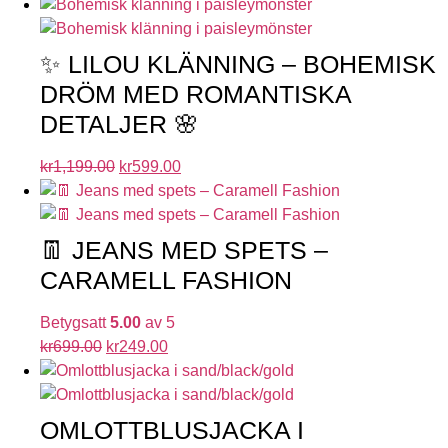
✨ LILOU KLÄNNING – BOHEMISK
DRÖM MED ROMANTISKA
DETALJER 🌸
kr
1,199.00
kr
599.00
👖 JEANS MED SPETS –
CARAMELL FASHION
Betygsatt
5.00
av 5
kr
699.00
kr
249.00
OMLOTTBLUSJACKA I