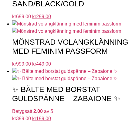
SAND/BLACK/GOLD
kr
699.00
kr
299.00
MÖNSTRAD VOLANGKLÄNNING
MED FEMINIM PASSFORM
kr
999.00
kr
449.00
✨ BÄLTE MED BORSTAT
GULDSPÄNNE – ZABAIONE ✨
Betygsatt
2.00
av 5
kr
399.00
kr
199.00