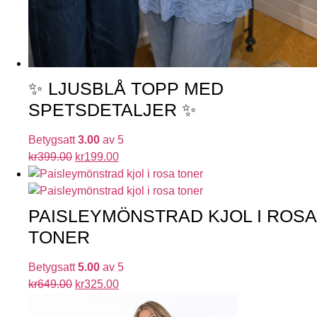
✨ LJUSBLÅ TOPP MED
SPETSDETALJER ✨
Betygsatt
3.00
av 5
kr
399.00
kr
199.00
PAISLEYMÖNSTRAD KJOL I ROSA
TONER
Betygsatt
5.00
av 5
kr
649.00
kr
325.00