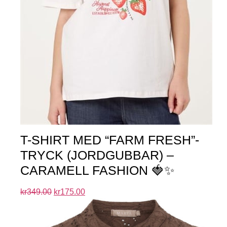
T-SHIRT MED “FARM FRESH”-
TRYCK (JORDGUBBAR) –
CARAMELL FASHION 🍓✨
kr
349.00
kr
175.00