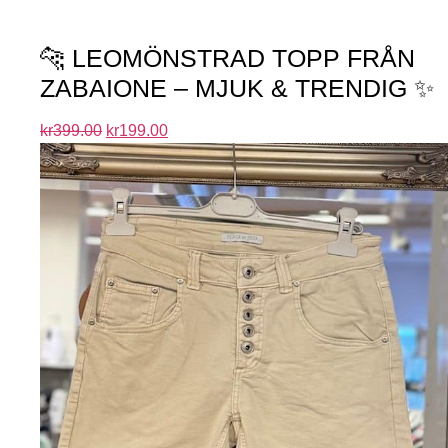
🐆 LEOMÖNSTRAD TOPP FRÅN
ZABAIONE – MJUK & TRENDIG ✨
kr
399.00
kr
199.00