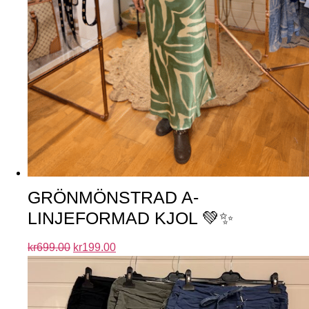
GRÖNMÖNSTRAD A-
LINJEFORMAD KJOL 💚✨
kr
699.00
kr
199.00