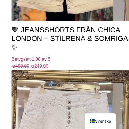
🤎 JEANSSHORTS FRÅN CHICA
LONDON – STILRENA & SOMRIGA
✨
Betygsatt
1.00
av 5
kr
499.00
kr
249.00
English
Svenska