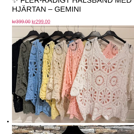
HJÄRTAN – GEMINI
kr
399.00
kr
299.00