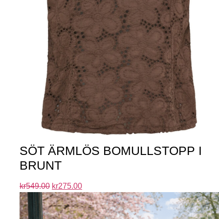
SÖT ÄRMLÖS BOMULLSTOPP I
BRUNT
kr
549.00
kr
275.00