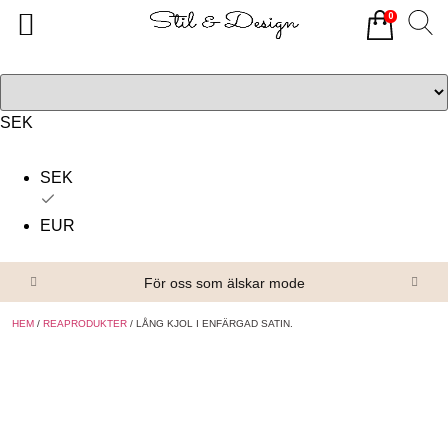
0
Tillbaka
Tillbaka
Alla produkter
Om oss
Överdelar
Köpvillkor
SEK
Underdelar
Kontakta oss
SEK
Accessoarer
EUR
Skor/Stövlar
För oss som älskar mode
HEM
/
REAPRODUKTER
/ LÅNG KJOL I ENFÄRGAD SATIN.