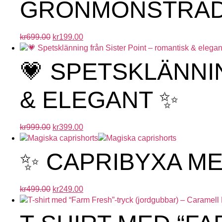
GRÖNMÖNSTRAD 
kr
699.00
kr
199.00
💗 SPETSKLÄNNI
& ELEGANT ✨
kr
999.00
kr
399.00
✨ CAPRIBYXA M
kr
499.00
kr
249.00