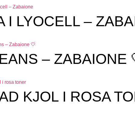
 I LYOCELL – ZAB
EANS – ZABAIONE 
D KJOL I ROSA T