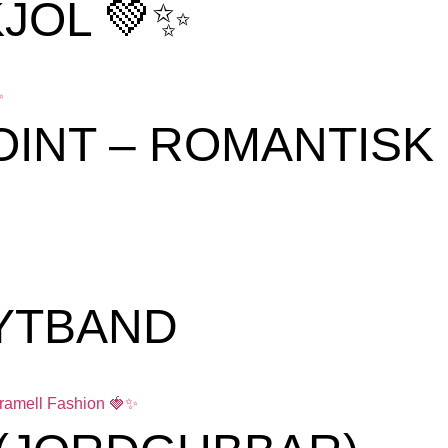
JOL 💚✨
OINT – ROMANTISK
NYTBAND