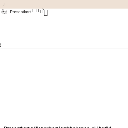
Damkläder & accessoarer
0
Presentkort
K
R