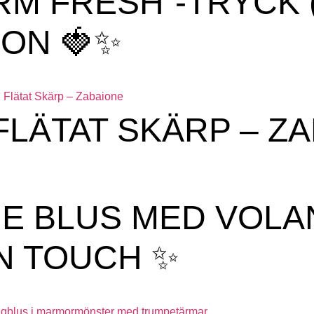
ARM FRESH”-TRYCK
ON 🍓✨
FLÄTAT SKÄRP – Z
GE BLUS MED VOLA
IN TOUCH ✨