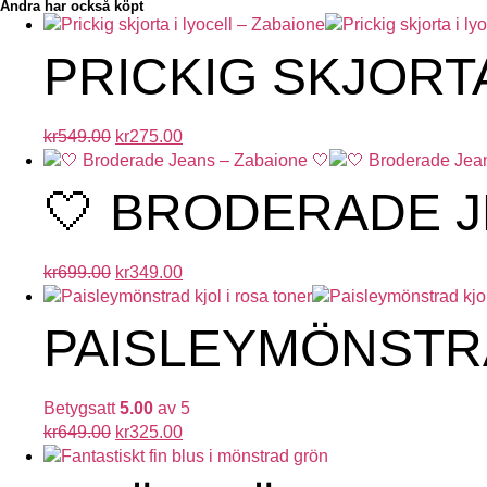
Andra har också köpt
PRICKIG SKJORTA
kr
549.00
kr
275.00
🤍 BRODERADE J
kr
699.00
kr
349.00
PAISLEYMÖNSTRA
Betygsatt
5.00
av 5
kr
649.00
kr
325.00