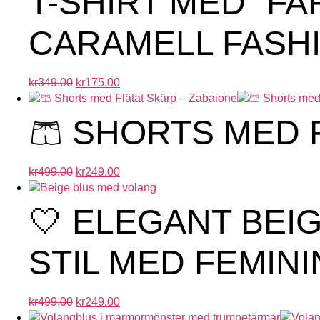
T-SHIRT MED “F
CARAMELL FASHI
kr
349.00
kr
175.00
🩳 SHORTS MED 
kr
499.00
kr
249.00
🤍 ELEGANT BEI
STIL MED FEMIN
kr
499.00
kr
249.00