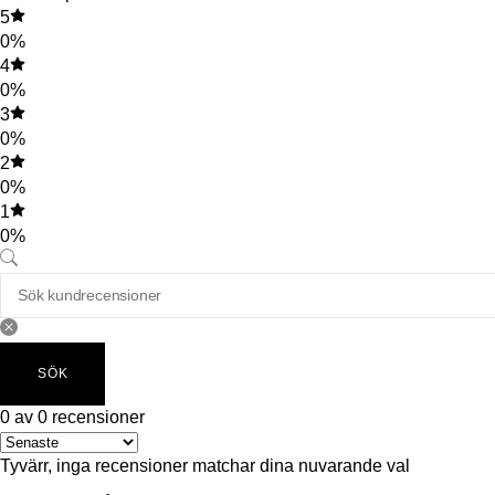
5
0%
4
0%
3
0%
2
0%
1
0%
SÖK
0 av 0 recensioner
Tyvärr, inga recensioner matchar dina nuvarande val