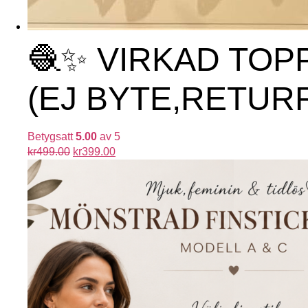
🧶✨ VIRKAD TOP
(EJ BYTE,RETUR
Betygsatt
5.00
av 5
kr
499.00
kr
399.00