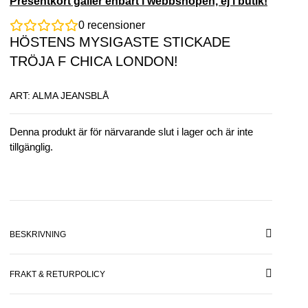
Presentkort gäller enbart i webbshopen, ej i butik!
0
recensioner
HÖSTENS MYSIGASTE STICKADE
TRÖJA F CHICA LONDON!
ART: ALMA JEANSBLÅ
Denna produkt är för närvarande slut i lager och är inte
tillgänglig.
BESKRIVNING
FRAKT & RETURPOLICY