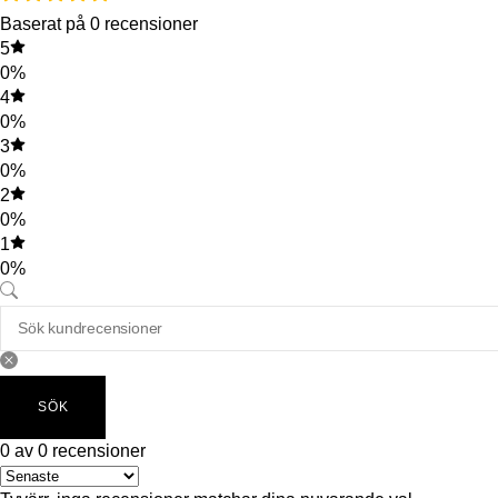
Baserat på 0 recensioner
5
0%
4
0%
3
0%
2
0%
1
0%
SÖK
0 av 0 recensioner