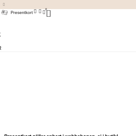
Damkläder & accessoarer
0
Presentkort
K
R