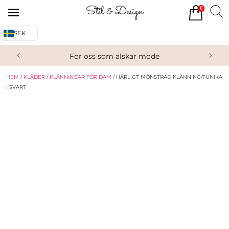
0
Tillbaka
Tillbaka
SEK
Alla produkter
Om oss
För oss som älskar mode
Överdelar
Köpvillkor
HEM
/
KLÄDER
/
KLÄNNINGAR FÖR DAM
/ HÄRLIGT MÖNSTRAD KLÄNNING/TUNIKA
Underdelar
Kontakta oss
I SVART
Accessoarer
Skor/Stövlar