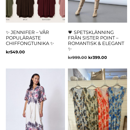
✨ JENNIFER – VÅR
💗 SPETSKLÄNNING
POPULÄRASTE
FRÅN SISTER POINT –
CHIFFONGTUNIKA ✨
ROMANTISK & ELEGANT
✨
kr
549.00
kr
999.00
kr
399.00