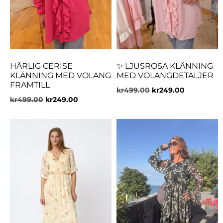
HÄRLIG CERISE
✨ LJUSROSA KLÄNNING
KLÄNNING MED VOLANG
MED VOLANGDETALJER
FRAMTILL
kr
499.00
kr
249.00
kr
499.00
kr
249.00