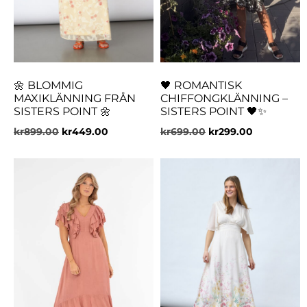
🌼 BLOMMIG
🖤 ROMANTISK
MAXIKLÄNNING FRÅN
CHIFFONGKLÄNNING –
SISTERS POINT 🌼
SISTERS POINT 🖤✨
kr
899.00
kr
449.00
kr
699.00
kr
299.00