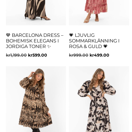
🤎 BARCELONA DRESS –
💗 LJUVLIG
BOHEMISK ELEGANS I
SOMMARKLÄNNING I
JORDIGA TONER ✨
ROSA & GULD 💗
kr
1,199.00
kr
599.00
kr
999.00
kr
499.00