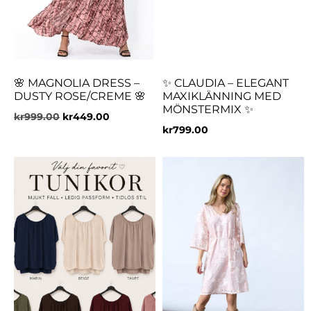
🌸 MAGNOLIA DRESS –
✨ CLAUDIA – ELEGANT
DUSTY ROSE/CREME 🌸
MAXIKLÄNNING MED
MÖNSTERMIX ✨
kr
999.00
kr
449.00
kr
799.00