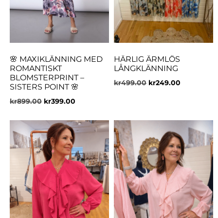
🌸 MAXIKLÄNNING MED
HÄRLIG ÄRMLÖS
ROMANTISKT
LÅNGKLÄNNING
BLOMSTERPRINT –
kr
499.00
kr
249.00
SISTERS POINT 🌸
kr
899.00
kr
399.00