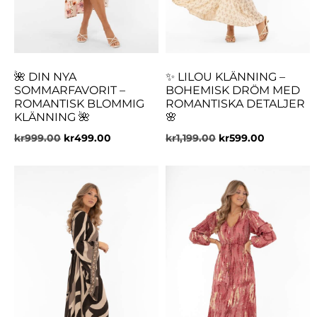
🌺 DIN NYA
✨ LILOU KLÄNNING –
SOMMARFAVORIT –
BOHEMISK DRÖM MED
ROMANTISK BLOMMIG
ROMANTISKA DETALJER
KLÄNNING 🌺
🌸
kr
999.00
kr
499.00
kr
1,199.00
kr
599.00