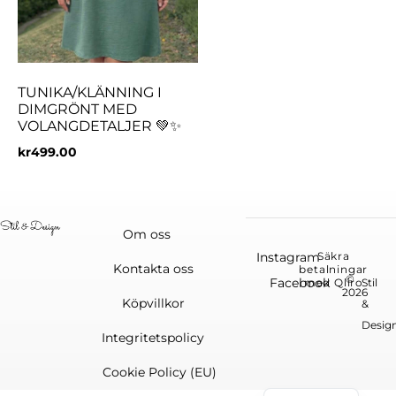
TUNIKA/KLÄNNING I
DIMGRÖNT MED
VOLANGDETALJER 💚✨
kr
499.00
Om oss
Instagram
Säkra
Kontakta oss
betalningar
©
Facebook
med Qliro
Stil
2026
Köpvillkor
&
Desig
Integritetspolicy
Cookie Policy (EU)
English