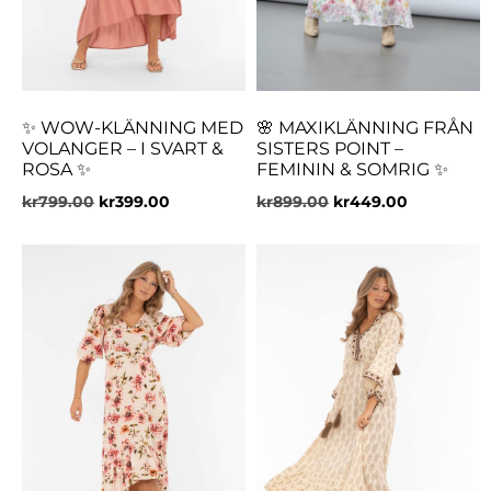
✨ WOW-KLÄNNING MED
🌸 MAXIKLÄNNING FRÅN
VOLANGER – I SVART &
SISTERS POINT –
ROSA ✨
FEMININ & SOMRIG ✨
kr
799.00
kr
399.00
kr
899.00
kr
449.00