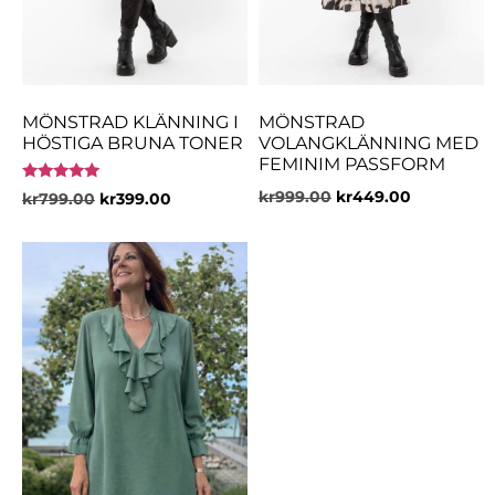
MÖNSTRAD KLÄNNING I
MÖNSTRAD
HÖSTIGA BRUNA TONER
VOLANGKLÄNNING MED
FEMINIM PASSFORM
Betygsatt
kr
999.00
kr
449.00
kr
799.00
kr
399.00
5.00
av 5