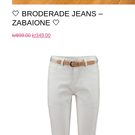
🤍 BRODERADE JEANS –
ZABAIONE 🤍
kr
699.00
kr
349.00