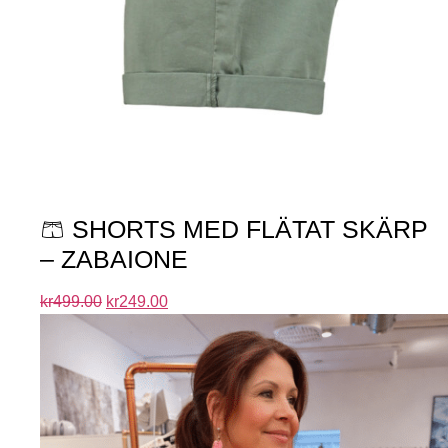
🩳 SHORTS MED FLÄTAT SKÄRP
– ZABAIONE
kr
499.00
kr
249.00