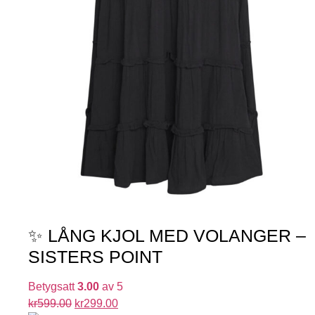
✨ LÅNG KJOL MED VOLANGER –
SISTERS POINT
Betygsatt
3.00
av 5
kr
599.00
kr
299.00