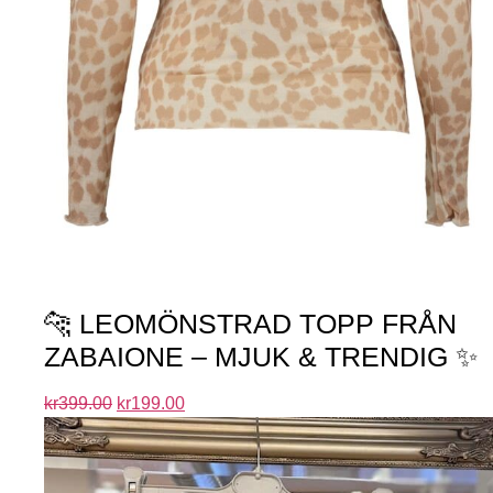
🐆 LEOMÖNSTRAD TOPP FRÅN
ZABAIONE – MJUK & TRENDIG ✨
kr
399.00
kr
199.00