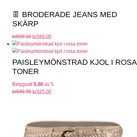
👖 BRODERADE JEANS MED
SKÄRP
kr
699.00
kr
349.00
PAISLEYMÖNSTRAD KJOL I ROSA
TONER
Betygsatt
5.00
av 5
kr
649.00
kr
325.00