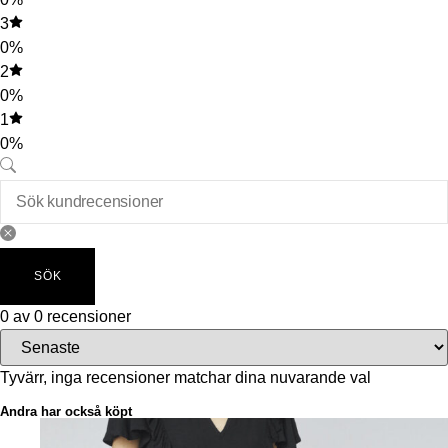
3
0%
2
0%
1
0%
SÖK
0 av 0 recensioner
Tyvärr, inga recensioner matchar dina nuvarande val
Andra har också köpt