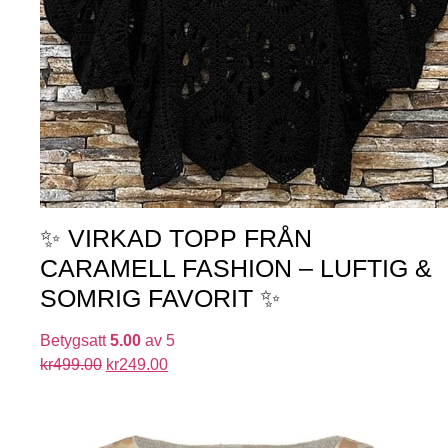
✨ VIRKAD TOPP FRÅN
CARAMELL FASHION – LUFTIG &
SOMRIG FAVORIT ✨
Betygsatt
5.00
av 5
kr
499.00
kr
249.00