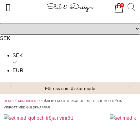
0
Tillbaka
Tillbaka
Alla produkter
Om oss
Överdelar
Köpvillkor
SEK
Underdelar
Kontakta oss
SEK
Accessoarer
EUR
Skor/Stövlar
För oss som älskar mode
HEM
/
REAPRODUKTER
/ HÄRLIGT MJUKSTICKAT SET MED KJOL OCH TRÖJA I
VINRÖTT MED GULDKNAPPAR