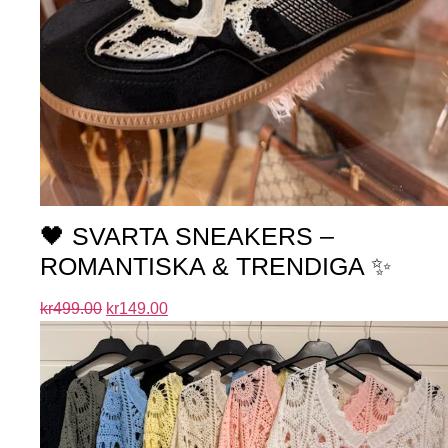
🖤 SVARTA SNEAKERS –
ROMANTISKA & TRENDIGA ✨
kr
499.00
kr
149.00