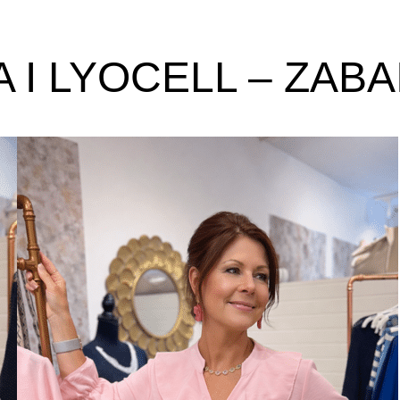
 I LYOCELL – ZAB