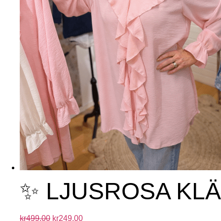
✨ LJUSROSA KL
kr
499.00
kr
249.00