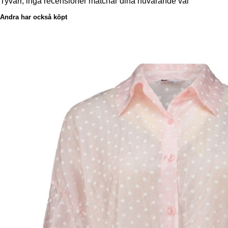
Tyvärr, inga recensioner matchar dina nuvarande val
Andra har också köpt