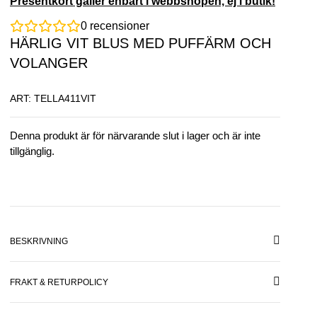
Presentkort gäller enbart i webbshopen, ej i butik!
0
recensioner
HÄRLIG VIT BLUS MED PUFFÄRM OCH
VOLANGER
ART: TELLA411VIT
Denna produkt är för närvarande slut i lager och är inte
tillgänglig.
BESKRIVNING
FRAKT & RETURPOLICY