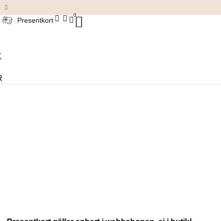
Damkläder & accessoarer
0
Presentkort
K
R