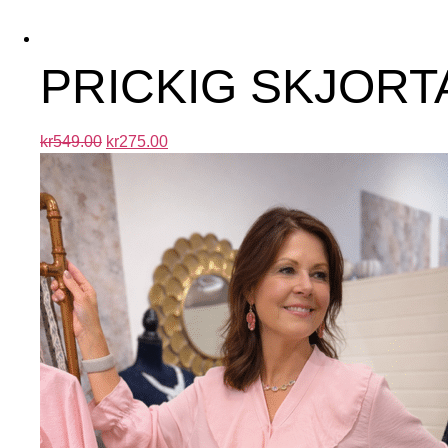
PRICKIG SKJORTA
kr
549.00
kr
275.00