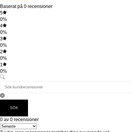
Baserat på 0 recensioner
5
0%
4
0%
3
0%
2
0%
1
0%
SÖK
0 av 0 recensioner