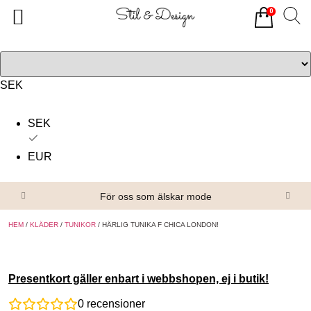
0
Tillbaka
Tillbaka
Alla produkter
Om oss
Överdelar
Köpvillkor
SEK
Underdelar
Kontakta oss
SEK
Accessoarer
EUR
Skor/Stövlar
För oss som älskar mode
HEM
/
KLÄDER
/
TUNIKOR
/ HÄRLIG TUNIKA F CHICA LONDON!
Presentkort gäller enbart i webbshopen, ej i butik!
0
recensioner