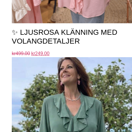
✨ LJUSROSA KLÄNNING MED
VOLANGDETALJER
kr
499.00
kr
249.00