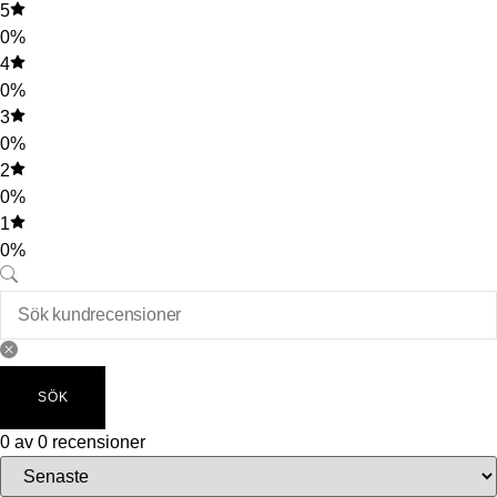
5
0%
4
0%
3
0%
2
0%
1
0%
SÖK
0 av 0 recensioner