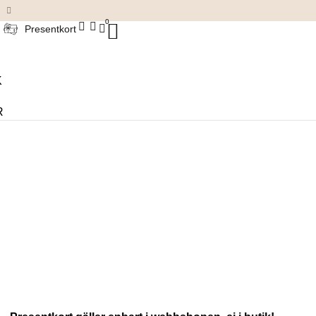
Damkläder & accessoarer
0
Presentkort
K
R