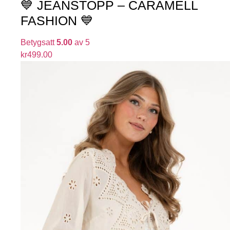
💙 JEANSTOPP – CARAMELL
FASHION 💙
Betygsatt
5.00
av 5
kr
499.00