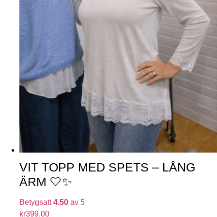
VIT TOPP MED SPETS – LÅNG
ÄRM 🤍✨
Betygsatt
4.50
av 5
kr
399.00