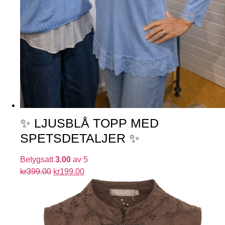
✨ LJUSBLÅ TOPP MED
SPETSDETALJER ✨
Betygsatt
3.00
av 5
kr
399.00
kr
199.00