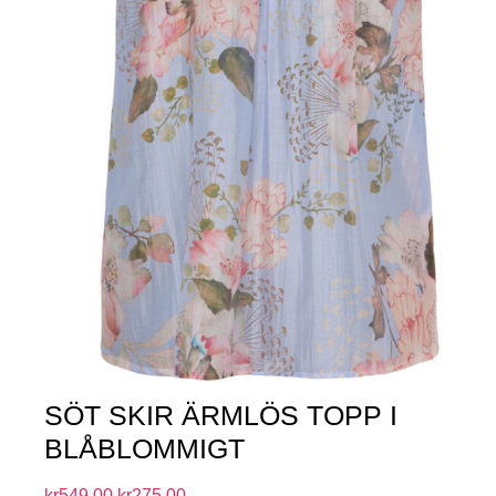
SÖT SKIR ÄRMLÖS TOPP I
BLÅBLOMMIGT
kr
549.00
kr
275.00