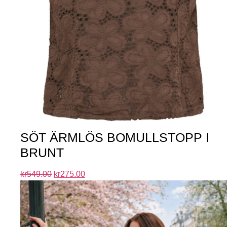
SÖT ÄRMLÖS BOMULLSTOPP I
BRUNT
kr
549.00
kr
275.00