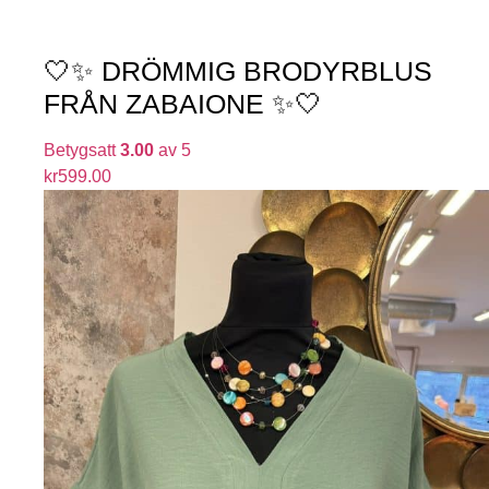
🤍✨ DRÖMMIG BRODYRBLUS
FRÅN ZABAIONE ✨🤍
Betygsatt
3.00
av 5
kr
599.00