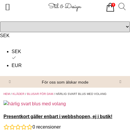
0
Tillbaka
Tillbaka
Alla produkter
Om oss
Överdelar
Köpvillkor
SEK
Underdelar
Kontakta oss
SEK
Accessoarer
EUR
Skor/Stövlar
För oss som älskar mode
HEM
/
KLÄDER
/
BLUSAR FÖR DAM
/ HÄRLIG SVART BLUS MED VOLANG
Presentkort gäller enbart i webbshopen, ej i butik!
0
recensioner