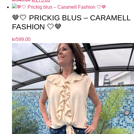
🤎🤍 PRICKIG BLUS – CARAMELL
FASHION 🤍🤎
kr
599.00