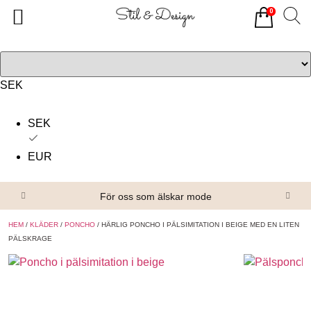
0
Tillbaka
Tillbaka
Alla produkter
Om oss
Överdelar
Köpvillkor
SEK
Underdelar
Kontakta oss
SEK
Accessoarer
EUR
Skor/Stövlar
För oss som älskar mode
HEM
/
KLÄDER
/
PONCHO
/ HÄRLIG PONCHO I PÄLSIMITATION I BEIGE MED EN LITEN
PÄLSKRAGE