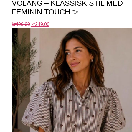
VOLANG – KLASSISK STIL MED
FEMININ TOUCH ✨
kr
499.00
kr
249.00