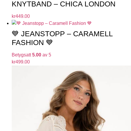
KNYTBAND – CHICA LONDON
kr
449.00
💙 JEANSTOPP – CARAMELL
FASHION 💙
Betygsatt
5.00
av 5
kr
499.00