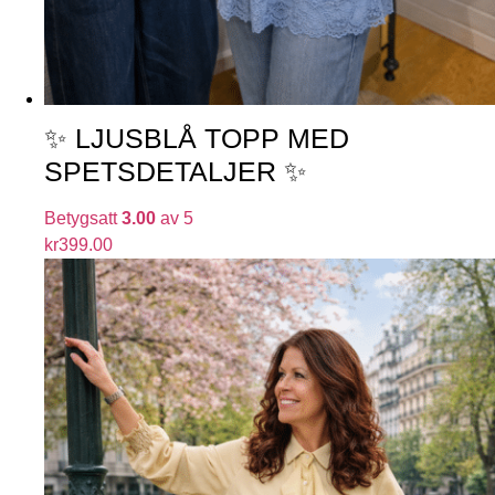
✨ LJUSBLÅ TOPP MED
SPETSDETALJER ✨
Betygsatt
3.00
av 5
kr
399.00