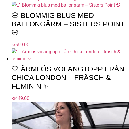
🌸 BLOMMIG BLUS MED
BALLONGÄRM – SISTERS POINT
🌸
kr
599.00
🤍 ÄRMLÖS VOLANGTOPP FRÅN
CHICA LONDON – FRÄSCH &
FEMININ ✨
kr
449.00