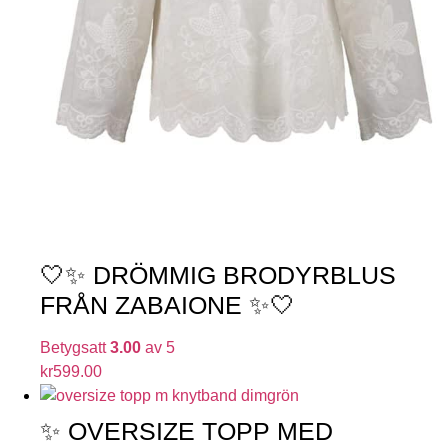
🤍✨ DRÖMMIG BRODYRBLUS
FRÅN ZABAIONE ✨🤍
Betygsatt
3.00
av 5
kr
599.00
✨ OVERSIZE TOPP MED