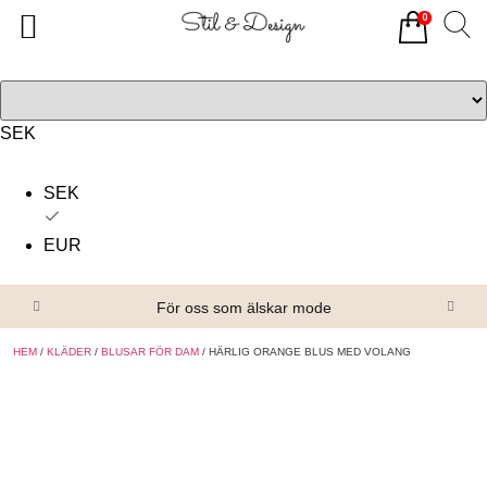
0
Tillbaka
Tillbaka
Alla produkter
Om oss
Överdelar
Köpvillkor
SEK
Underdelar
Kontakta oss
SEK
Accessoarer
EUR
Skor/Stövlar
För oss som älskar mode
HEM
/
KLÄDER
/
BLUSAR FÖR DAM
/ HÄRLIG ORANGE BLUS MED VOLANG