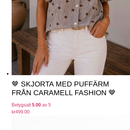
🤎 SKJORTA MED PUFFÄRM
FRÅN CARAMELL FASHION 🤎
Betygsatt
5.00
av 5
kr
499.00