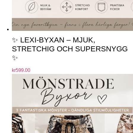
✨ LEXI-BYXAN – MJUK,
STRETCHIG OCH SUPERSNYGG
✨
kr
599.00