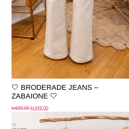
🤍 BRODERADE JEANS –
ZABAIONE 🤍
kr
699.00
kr
349.00