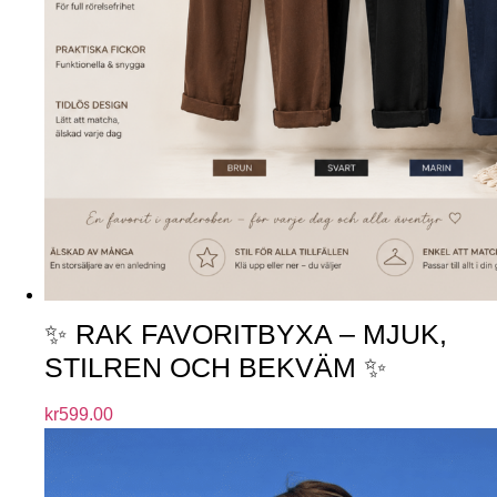
✨ RAK FAVORITBYXA – MJUK,
STILREN OCH BEKVÄM ✨
kr
599.00