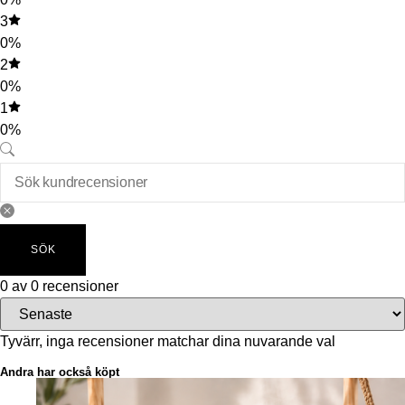
3
0%
2
0%
1
0%
SÖK
0 av 0 recensioner
Tyvärr, inga recensioner matchar dina nuvarande val
Andra har också köpt