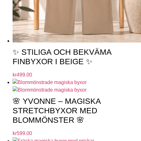
✨ STILIGA OCH BEKVÄMA
FINBYXOR I BEIGE ✨
kr
499.00
🌸 YVONNE – MAGISKA
STRETCHBYXOR MED
BLOMMÖNSTER 🌸
kr
599.00