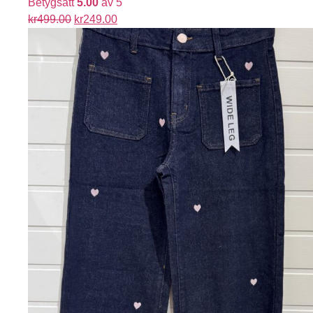
Betygsatt
5.00
av 5
kr
499.00
kr
249.00