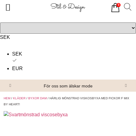
0
Tillbaka
Tillbaka
Alla produkter
Om oss
Överdelar
Köpvillkor
SEK
Underdelar
Kontakta oss
SEK
Accessoarer
EUR
Skor/Stövlar
För oss som älskar mode
HEM
/
KLÄDER
/
BYXOR DAM
/ HÄRLIG MÖNSTRAD VISKOSBYXA MED FICKOR F MIX
BY HEART!